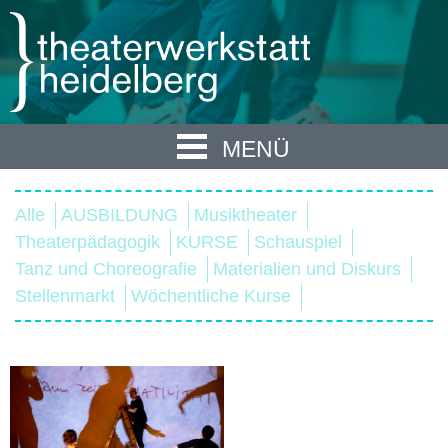
MENÜ
Alle
AUSBILDUNG
Musiktheater
Theaterpädagogik
KURSE
Schauspiel
Tanz und Choreografie
Materialien und Diskurs
Stellenmarkt
Wöchentliche Kurse