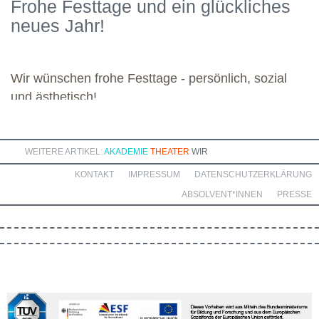
Frohe Festtage und ein glückliches
kommenden Module. Günther wünscht allen weiteren
neues Jahr!
Dozierenden viel Freude bei ihren Modulen sowie eine ebenso
bereichernde Zusammenarbeit mit dieser engagierten Gruppe.
Wir wünschen frohe Festtage - persönlich, sozial
und ästhetisch!
WEITERE ARTIKEL:
AKADEMIE
THEATER
WIR
KONTAKT
IMPRESSUM
DATENSCHUTZERKLÄRUNG
ABSOLVENT*INNEN
PRESSE