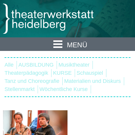
MENÜ
Alle
AUSBILDUNG
Musiktheater
Theaterpädagogik
KURSE
Schauspiel
Tanz und Choreografie
Materialien und Diskurs
Stellenmarkt
Wöchentliche Kurse