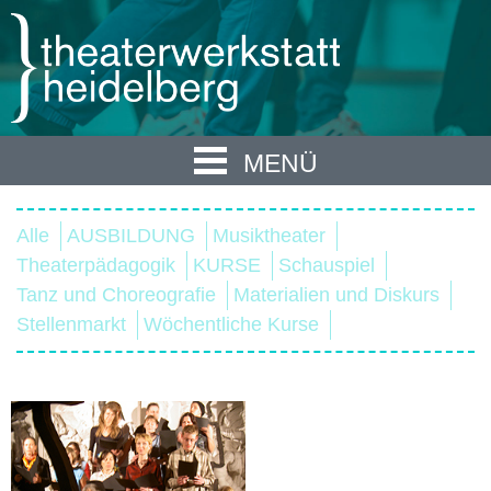
MENÜ
Alle
AUSBILDUNG
Musiktheater
Theaterpädagogik
KURSE
Schauspiel
Tanz und Choreografie
Materialien und Diskurs
Stellenmarkt
Wöchentliche Kurse