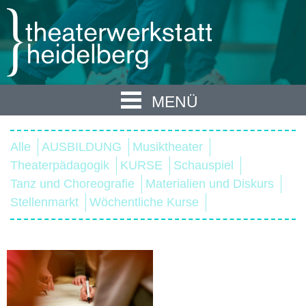
MENÜ
Alle
AUSBILDUNG
Musiktheater
Theaterpädagogik
KURSE
Schauspiel
Tanz und Choreografie
Materialien und Diskurs
Stellenmarkt
Wöchentliche Kurse