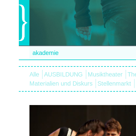
akademie
Alle
AUSBILDUNG
Musiktheater
Th
Materialien und Diskurs
Stellenmarkt