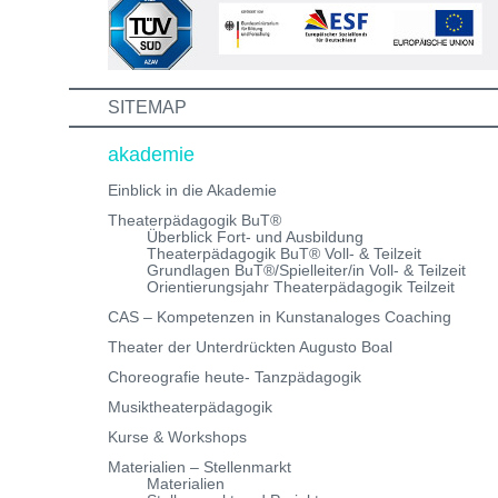
Informations- und Aufnahmeworkshop. Bei Fragen,
schreibe uns einfach eine Mail an:
info@theaterwerkstatt-heidelberg.de Wir freuen uns au
dich!
SITEMAP
akademie
Einblick in die Akademie
Theaterpädagogik BuT®
Überblick Fort- und Ausbildung
Theaterpädagogik BuT® Voll- & Teilzeit
Grundlagen BuT®/Spielleiter/in Voll- & Teilzeit
Orientierungsjahr Theaterpädagogik Teilzeit
CAS – Kompetenzen in Kunstanaloges Coaching
Theater der Unterdrückten Augusto Boal
Choreografie heute- Tanzpädagogik
Musiktheaterpädagogik
Kurse & Workshops
Materialien – Stellenmarkt
Materialien