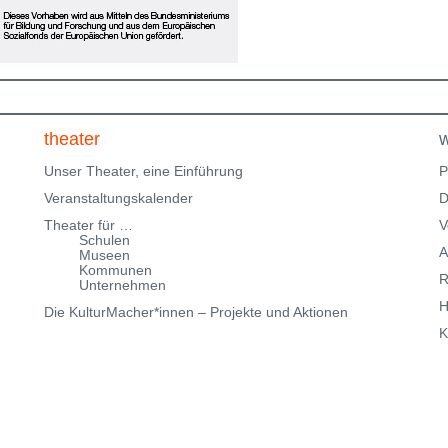
Klingenteichstraße verfügen. Hinweise über
Parkmöglichkeiten findest Du hier:
f
Parkmöglichkeiten_TWHD
Leider ist der Theatersaal im
1. Stock nicht barrierefrei über eine Treppe erreichbar!
Kartenreservierung siehe weiter oben!
theater
w
Unser Theater, eine Einführung
P
Veranstaltungskalender
D
Theater für …
V
Schulen
A
Museen
Kommunen
R
Unternehmen
H
Die KulturMacher*innen – Projekte und Aktionen
K