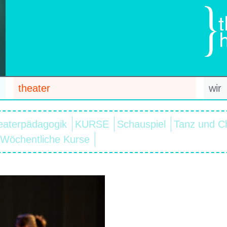
theater
wir
eaterpädagogik
KURSE
Schauspiel
Tanz und C
Wöchentliche Kurse