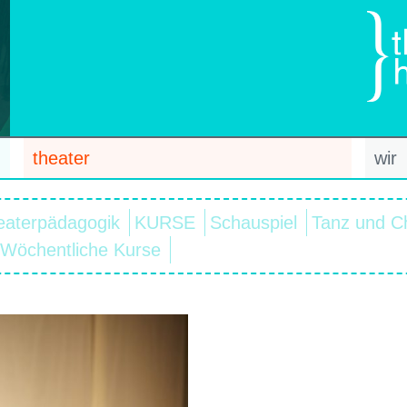
theater
wir
eaterpädagogik
KURSE
Schauspiel
Tanz und C
Wöchentliche Kurse