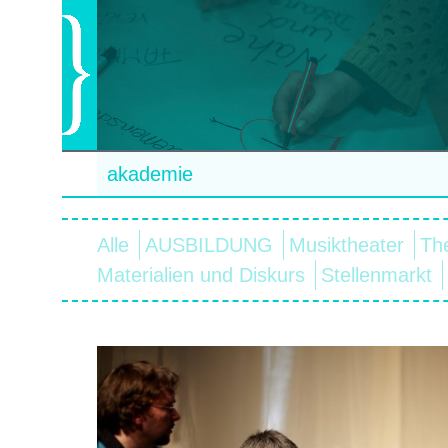
akademie
Alle
AUSBILDUNG
Musiktheater
Th
Materialien und Diskurs
Stellenmarkt