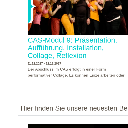
CAS-Modul 9: Präsentation,
Aufführung, Installation,
Collage, Reflexion
11.12.2027 - 12.12.2027
Der Abschluss im CAS erfolgt in einer Form
performativer Collage. Es können Einzelarbeiten oder
Gruppenarbeiten der Studierenden gezeigt werden.
Studierende und Zuschauende sind eingeladen
Ergebnisse Prozesse und Formate aus dem
Ausbildungsprogramm zu erleben. Die Studierenden d
Programms gestalten mit Ihrer Form Raum und Zeit vo
WO?
THEATERWERKSTATT HEIDELBERG
Hier finden Sie unsere neuesten Bei
Objekt oder Präsentation. Wir freuen uns über
WANN?
11.12.2027 - 12.12.2027, 10:00 - 17:00 UHR
Begegnungen und Gespräche an der performativen