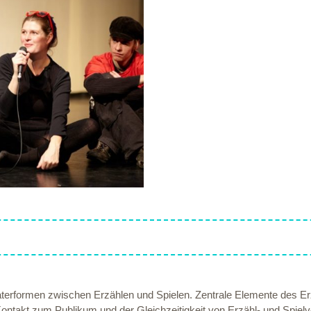
terformen zwischen Erzählen und Spielen. Zentrale Elemente des Erz
ntakt zum Publikum und der Gleichzeitigkeit von Erzähl- und Spiel