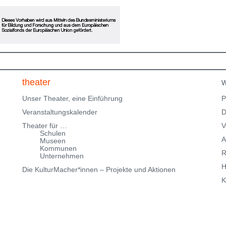
eingeschränkte Parkmöglichkeiten in der
Klingenteichstraße verfügen. Hinweise über
Parkmöglichkeiten findest Du hier:
f
Parkmöglichkeiten_TWHD
Leider ist der Theatersaal im
1. Stock nicht barrierefrei über eine Treppe erreichbar!
Kartenreservierung siehe weiter oben!
theater
w
Unser Theater, eine Einführung
P
Veranstaltungskalender
D
Theater für …
V
Schulen
A
Museen
Kommunen
R
Unternehmen
H
Die KulturMacher*innen – Projekte und Aktionen
K