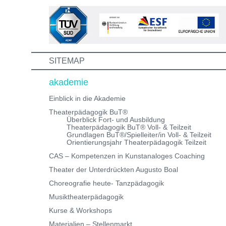
Weiterbildungen und erhalte eine Einladung zum
Informations- und Aufnahmeworkshop. Bei Fragen,
schreibe uns einfach eine Mail an:
info@theaterwerkstatt-heidelberg.de Wir freuen uns au
dich!
SITEMAP
akademie
Einblick in die Akademie
Theaterpädagogik BuT®
Überblick Fort- und Ausbildung
Theaterpädagogik BuT® Voll- & Teilzeit
Grundlagen BuT®/Spielleiter/in Voll- & Teilzeit
Orientierungsjahr Theaterpädagogik Teilzeit
CAS – Kompetenzen in Kunstanaloges Coaching
Theater der Unterdrückten Augusto Boal
Choreografie heute- Tanzpädagogik
Musiktheaterpädagogik
Kurse & Workshops
Materialien – Stellenmarkt