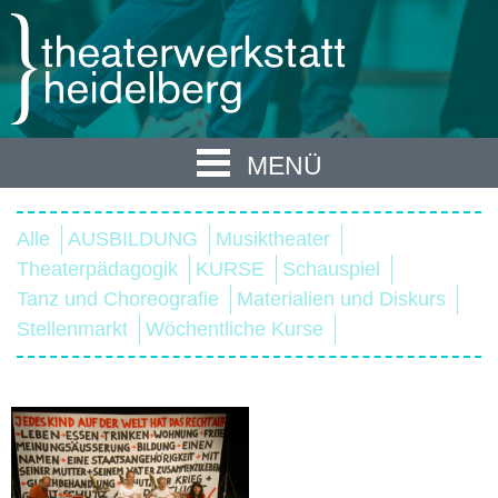
MENÜ
Alle
AUSBILDUNG
Musiktheater
Theaterpädagogik
KURSE
Schauspiel
Tanz und Choreografie
Materialien und Diskurs
Stellenmarkt
Wöchentliche Kurse