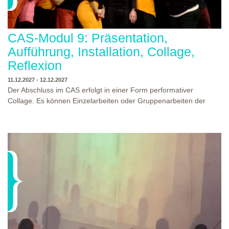
CAS-Modul 9: Präsentation,
Aufführung, Installation, Collage,
Reflexion
11.12.2027 - 12.12.2027
Der Abschluss im CAS erfolgt in einer Form performativer
Collage. Es können Einzelarbeiten oder Gruppenarbeiten der
Studierenden gezeigt werden. Studierende und Zuschauende
sind eingeladen Ergebnisse Prozesse und Formate aus dem
Ausbildungsprogramm zu erleben. Die Studierenden des
Programms gestalten mit Ihrer Form Raum und Zeit von Objekt
oder Präsentation. Wir freuen uns über Begegnungen und
WO?
THEATERWERKSTATT HEIDELBERG
Gespräche an der performativen Collage.
WANN?
11.12.2027 - 12.12.2027, 10:00 - 17:00 UHR