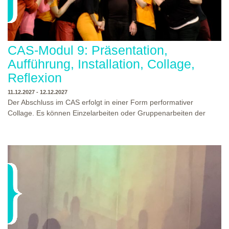
CAS-Modul 9: Präsentation,
Aufführung, Installation, Collage,
Reflexion
11.12.2027 - 12.12.2027
Der Abschluss im CAS erfolgt in einer Form performativer
Collage. Es können Einzelarbeiten oder Gruppenarbeiten der
Studierenden gezeigt werden. Studierende und Zuschauende
sind eingeladen Ergebnisse Prozesse und Formate aus dem
Ausbildungsprogramm zu erleben. Die Studierenden des
Programms gestalten mit Ihrer Form Raum und Zeit von Objekt
oder Präsentation. Wir freuen uns über Begegnungen und
WO?
THEATERWERKSTATT HEIDELBERG
Gespräche an der performativen Collage.
WANN?
11.12.2027 - 12.12.2027, 10:00 - 17:00 UHR