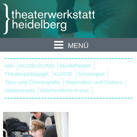
MENÜ
Alle
AUSBILDUNG
Musiktheater
Theaterpädagogik
KURSE
Schauspiel
Tanz und Choreografie
Materialien und Diskurs
Stellenmarkt
Wöchentliche Kurse