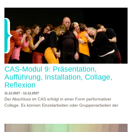
eine unserer Theaterpädagogischen Aus- und Weiterbildungen
und erhalte eine Einladung zum Informations- und
Aufnahmeworkshop. Bei Fragen, schreibe uns einfach eine Mail
an: info@theaterwerkstatt-heidelberg.de Wir freuen uns auf dich!
CAS-Modul 9: Präsentation,
Aufführung, Installation, Collage,
Reflexion
11.12.2027 - 12.12.2027
Der Abschluss im CAS erfolgt in einer Form performativer
Collage. Es können Einzelarbeiten oder Gruppenarbeiten der
Studierenden gezeigt werden. Studierende und Zuschauende
sind eingeladen Ergebnisse Prozesse und Formate aus dem
Ausbildungsprogramm zu erleben. Die Studierenden des
Programms gestalten mit Ihrer Form Raum und Zeit von Objekt