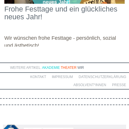
Schwerpunkten und legte damit einen starken Grundstein für die
Frohe Festtage und ein glückliches
kommenden Module. Günther wünscht allen weiteren
neues Jahr!
Dozierenden viel Freude bei ihren Modulen sowie eine ebenso
bereichernde Zusammenarbeit mit dieser engagierten Gruppe.
Wir wünschen frohe Festtage - persönlich, sozial
und ästhetisch!
WEITERE ARTIKEL:
AKADEMIE
THEATER
WIR
KONTAKT
IMPRESSUM
DATENSCHUTZERKLÄRUNG
ABSOLVENT*INNEN
PRESSE