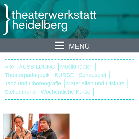
MENÜ
Alle
AUSBILDUNG
Musiktheater
Theaterpädagogik
KURSE
Schauspiel
Tanz und Choreografie
Materialien und Diskurs
Stellenmarkt
Wöchentliche Kurse