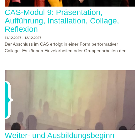
CAS-Modul 9: Präsentation,
Aufführung, Installation, Collage,
Reflexion
11.12.2027 - 12.12.2027
Der Abschluss im CAS erfolgt in einer Form performativer
Collage. Es können Einzelarbeiten oder Gruppenarbeiten der
Studierenden gezeigt werden. Studierende und Zuschauende
sind eingeladen Ergebnisse Prozesse und Formate aus dem
Ausbildungsprogramm zu erleben. Die Studierenden des
Programms gestalten mit Ihrer Form Raum und Zeit von Objekt
oder Präsentation. Wir freuen uns über Begegnungen und
WO?
THEATERWERKSTATT HEIDELBERG
Gespräche an der performativen Collage.
WANN?
11.12.2027 - 12.12.2027, 10:00 - 17:00 UHR
Weiter- und Ausbildungsbeginn