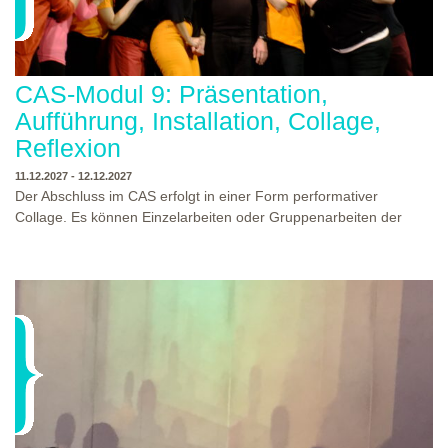
CAS-Modul 9: Präsentation,
Aufführung, Installation, Collage,
Reflexion
11.12.2027 - 12.12.2027
Der Abschluss im CAS erfolgt in einer Form performativer
Collage. Es können Einzelarbeiten oder Gruppenarbeiten der
Studierenden gezeigt werden. Studierende und Zuschauende
sind eingeladen Ergebnisse Prozesse und Formate aus dem
Ausbildungsprogramm zu erleben. Die Studierenden des
Programms gestalten mit Ihrer Form Raum und Zeit von Objekt
oder Präsentation. Wir freuen uns über Begegnungen und
WO?
THEATERWERKSTATT HEIDELBERG
Gespräche an der performativen Collage.
WANN?
11.12.2027 - 12.12.2027, 10:00 - 17:00 UHR