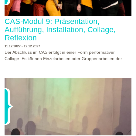
CAS-Modul 9: Präsentation,
Aufführung, Installation, Collage,
Reflexion
11.12.2027 - 12.12.2027
Der Abschluss im CAS erfolgt in einer Form performativer
Collage. Es können Einzelarbeiten oder Gruppenarbeiten der
Studierenden gezeigt werden. Studierende und Zuschauende
sind eingeladen Ergebnisse Prozesse und Formate aus dem
Ausbildungsprogramm zu erleben. Die Studierenden des
Programms gestalten mit Ihrer Form Raum und Zeit von Objekt
oder Präsentation. Wir freuen uns über Begegnungen und
WO?
THEATERWERKSTATT HEIDELBERG
Gespräche an der performativen Collage.
WANN?
11.12.2027 - 12.12.2027, 10:00 - 17:00 UHR