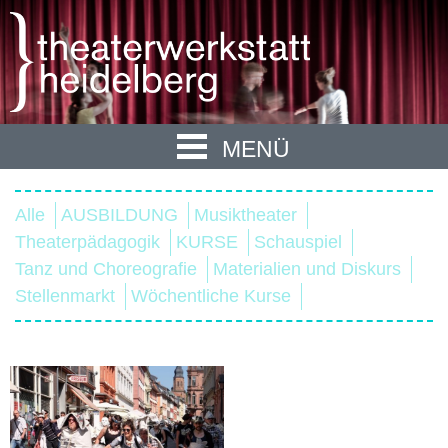
MENÜ
Alle
AUSBILDUNG
Musiktheater
Theaterpädagogik
KURSE
Schauspiel
Tanz und Choreografie
Materialien und Diskurs
Stellenmarkt
Wöchentliche Kurse