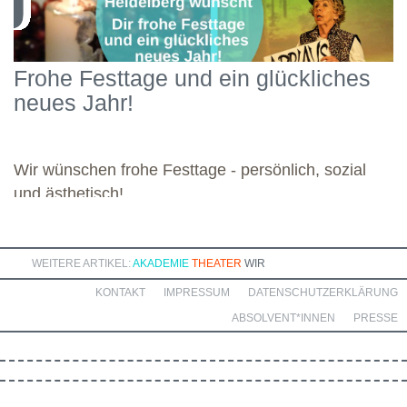
Konzepten über Bedürfnistheorien bis hin zu Themen wie
Regulation und Self-Compassion. Mit großer Motivation und
Engagement widmete sich die Gruppe diesen vielseitigen
Schwerpunkten und legte damit einen starken Grundstein für die
Frohe Festtage und ein glückliches
kommenden Module. Günther wünscht allen weiteren
neues Jahr!
Dozierenden viel Freude bei ihren Modulen sowie eine ebenso
bereichernde Zusammenarbeit mit dieser engagierten Gruppe.
Wir wünschen frohe Festtage - persönlich, sozial
und ästhetisch!
WEITERE ARTIKEL:
AKADEMIE
THEATER
WIR
KONTAKT
IMPRESSUM
DATENSCHUTZERKLÄRUNG
ABSOLVENT*INNEN
PRESSE