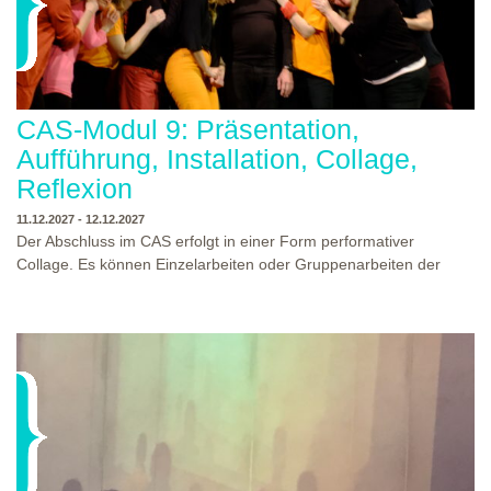
CAS-Modul 9: Präsentation,
Aufführung, Installation, Collage,
Reflexion
11.12.2027 - 12.12.2027
Der Abschluss im CAS erfolgt in einer Form performativer
Collage. Es können Einzelarbeiten oder Gruppenarbeiten der
Studierenden gezeigt werden. Studierende und Zuschauende
sind eingeladen Ergebnisse Prozesse und Formate aus dem
Ausbildungsprogramm zu erleben. Die Studierenden des
Programms gestalten mit Ihrer Form Raum und Zeit von Objekt
oder Präsentation. Wir freuen uns über Begegnungen und
WO?
THEATERWERKSTATT HEIDELBERG
Gespräche an der performativen Collage.
WANN?
11.12.2027 - 12.12.2027, 10:00 - 17:00 UHR