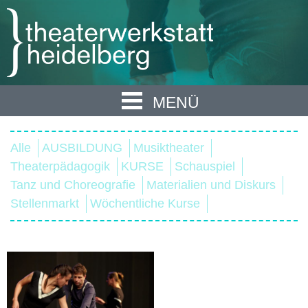
MENÜ
Alle
AUSBILDUNG
Musiktheater
Theaterpädagogik
KURSE
Schauspiel
Tanz und Choreografie
Materialien und Diskurs
Stellenmarkt
Wöchentliche Kurse