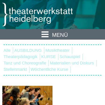
MENÜ
Alle
AUSBILDUNG
Musiktheater
Theaterpädagogik
KURSE
Schauspiel
Tanz und Choreografie
Materialien und Diskurs
Stellenmarkt
Wöchentliche Kurse