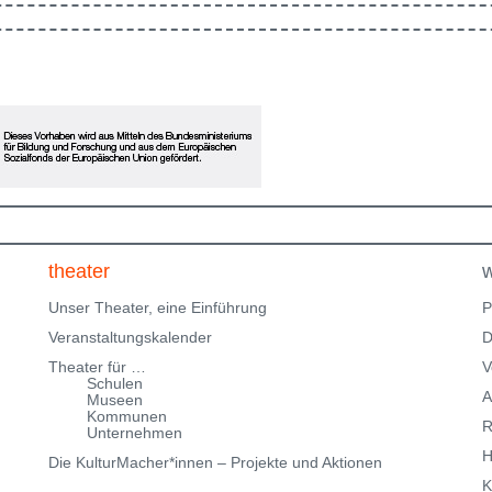
en
in Ausbildung und freuen uns, im Rahmen des
Klingenteichfestival unsere Werkschau zu zeigen. Eine
ne
Einladung zum Erinnern, Mitfühlen und Fragenstellen:
Was gibt dir Halt? Bitte beachte, dass wir nur über
eingeschränkte Parkmöglichkeiten in der
Klingenteichstraße verfügen. Hinweise über
Parkmöglichkeiten findest Du hier:
f
Parkmöglichkeiten_TWHD
Leider ist der Theatersaal im
1. Stock nicht barrierefrei über eine Treppe erreichbar!
Kartenreservierung siehe weiter oben!
theater
w
Unser Theater, eine Einführung
P
Veranstaltungskalender
D
Theater für …
V
Schulen
A
Museen
Kommunen
R
Unternehmen
H
Die KulturMacher*innen – Projekte und Aktionen
K