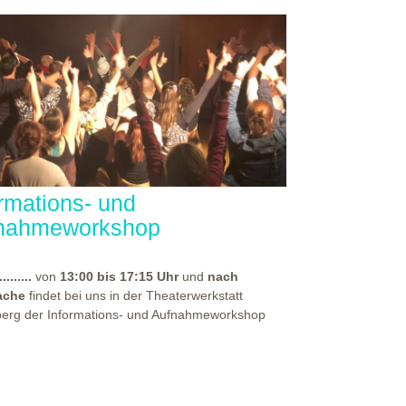
ormations- und
nahmeworkshop
.........
von
13:00 bis 17:15 Uhr
und
nach
ache
findet bei uns in der Theaterwerkstatt
berg der Informations- und Aufnahmeworkshop
für alle, die sich auf eine unserer
rpädagogischen Aus- und Weiterbildungen
en haben. Bei diesem Workshop, spürst du die
häre unseres Hauses und erhältst vor allem