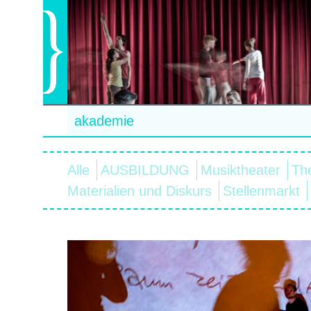
akademie
Alle
AUSBILDUNG
Musiktheater
Th
Materialien und Diskurs
Stellenmarkt