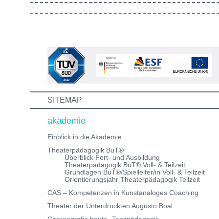
gestaltet ist. Außerdem lernst du andere Bewerber:inn
kennen, mit denen du in Zukunft vielleicht gemeinsam
die Aus-/Weiterbildung machst. Bewirb dich jetzt auf ei
unserer Theaterpädagogischen Aus- und
Weiterbildungen und erhalte eine Einladung zum
Informations- und Aufnahmeworkshop. Bei Fragen,
schreibe uns einfach eine Mail an:
info@theaterwerkstatt-heidelberg.de Wir freuen uns au
dich!
SITEMAP
akademie
Einblick in die Akademie
Theaterpädagogik BuT®
Überblick Fort- und Ausbildung
Theaterpädagogik BuT® Voll- & Teilzeit
Grundlagen BuT®/Spielleiter/in Voll- & Teilzeit
Orientierungsjahr Theaterpädagogik Teilzeit
CAS – Kompetenzen in Kunstanaloges Coaching
Theater der Unterdrückten Augusto Boal
Choreografie heute- Tanzpädagogik