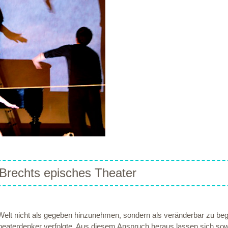
Brechts episches Theater
elt nicht als gegeben hinzunehmen, sondern als veränderbar zu begrei
eaterdenker verfolgte. Aus diesem Anspruch heraus lassen sich sow