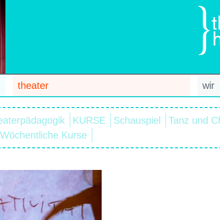
theater
wir
eaterpädagogik
KURSE
Schauspiel
Tanz und C
Wöchentliche Kurse