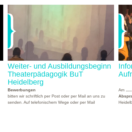
Weiter- und Ausbildungsbeginn
Inf
Theaterpädagogik BuT
Auf
Heidelberg
Bewerbungen
Am
.....
bitten wir schriftlich per Post oder per Mail an uns zu
Abspr
senden. Auf telefonischem Wege oder per Mail
Heidel
beantworten wir gern Ihre Fragen. Den Termin für einen
statt, 
der nächsten Kennlern- und Aufnahmeworkshops finden
Theate
Sie
hier...
beworb
es
Beginn der Weiter- und Ausbildungen "Theaterpädagogik
Atmosp