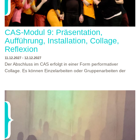
CAS-Modul 9: Präsentation,
Aufführung, Installation, Collage,
Reflexion
11.12.2027 - 12.12.2027
Der Abschluss im CAS erfolgt in einer Form performativer
Collage. Es können Einzelarbeiten oder Gruppenarbeiten der
Studierenden gezeigt werden. Studierende und Zuschauende
sind eingeladen Ergebnisse Prozesse und Formate aus dem
Ausbildungsprogramm zu erleben. Die Studierenden des
Programms gestalten mit Ihrer Form Raum und Zeit von Objekt
oder Präsentation. Wir freuen uns über Begegnungen und
WO?
THEATERWERKSTATT HEIDELBERG
Gespräche an der performativen Collage.
WANN?
11.12.2027 - 12.12.2027, 10:00 - 17:00 UHR