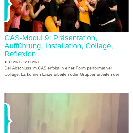
CAS-Modul 9: Präsentation,
Aufführung, Installation, Collage,
Reflexion
11.12.2027 - 12.12.2027
Der Abschluss im CAS erfolgt in einer Form performativer
Collage. Es können Einzelarbeiten oder Gruppenarbeiten der
Studierenden gezeigt werden. Studierende und Zuschauende
sind eingeladen Ergebnisse Prozesse und Formate aus dem
Ausbildungsprogramm zu erleben. Die Studierenden des
Programms gestalten mit Ihrer Form Raum und Zeit von Objekt
oder Präsentation. Wir freuen uns über Begegnungen und
WO?
THEATERWERKSTATT HEIDELBERG
Gespräche an der performativen Collage.
WANN?
11.12.2027 - 12.12.2027, 10:00 - 17:00 UHR