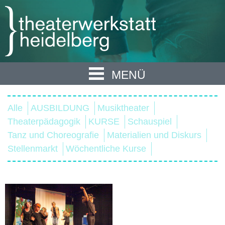
MENÜ
Alle
AUSBILDUNG
Musiktheater
Theaterpädagogik
KURSE
Schauspiel
Tanz und Choreografie
Materialien und Diskurs
Stellenmarkt
Wöchentliche Kurse