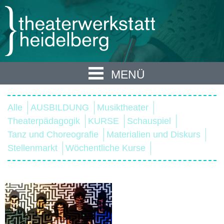
MENÜ
Alle
AUSBILDUNG
Musiktheater
Theaterpädagogik
KURSE
Schauspiel
Tanz und Choreografie
Materialien und Diskurs
Stellenmarkt
Wöchentliche Kurse