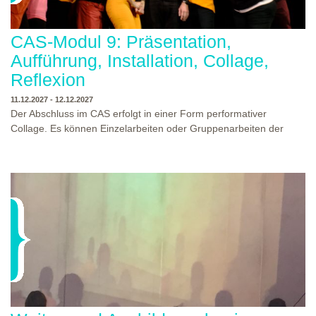
CAS-Modul 9: Präsentation,
Aufführung, Installation, Collage,
Reflexion
11.12.2027 - 12.12.2027
Der Abschluss im CAS erfolgt in einer Form performativer
Collage. Es können Einzelarbeiten oder Gruppenarbeiten der
Studierenden gezeigt werden. Studierende und Zuschauende
sind eingeladen Ergebnisse Prozesse und Formate aus dem
Ausbildungsprogramm zu erleben. Die Studierenden des
Programms gestalten mit Ihrer Form Raum und Zeit von Objekt
oder Präsentation. Wir freuen uns über Begegnungen und
WO?
THEATERWERKSTATT HEIDELBERG
Gespräche an der performativen Collage.
WANN?
11.12.2027 - 12.12.2027, 10:00 - 17:00 UHR