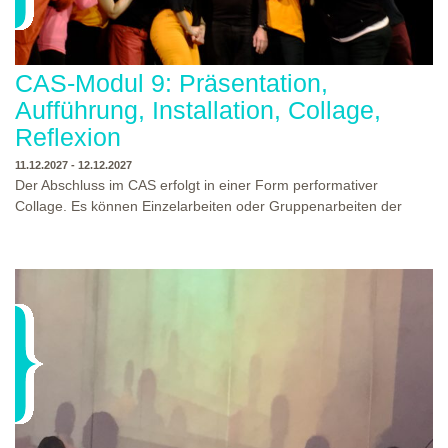
CAS-Modul 9: Präsentation,
Aufführung, Installation, Collage,
Reflexion
11.12.2027 - 12.12.2027
Der Abschluss im CAS erfolgt in einer Form performativer
Collage. Es können Einzelarbeiten oder Gruppenarbeiten der
Studierenden gezeigt werden. Studierende und Zuschauende
sind eingeladen Ergebnisse Prozesse und Formate aus dem
Ausbildungsprogramm zu erleben. Die Studierenden des
Programms gestalten mit Ihrer Form Raum und Zeit von Objekt
oder Präsentation. Wir freuen uns über Begegnungen und
WO?
THEATERWERKSTATT HEIDELBERG
Gespräche an der performativen Collage.
WANN?
11.12.2027 - 12.12.2027, 10:00 - 17:00 UHR