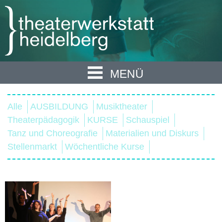
MENÜ
Alle
AUSBILDUNG
Musiktheater
Theaterpädagogik
KURSE
Schauspiel
Tanz und Choreografie
Materialien und Diskurs
Stellenmarkt
Wöchentliche Kurse