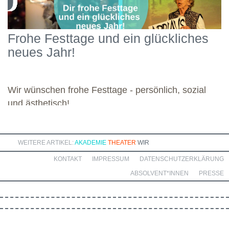
Regulation und Self-Compassion. Mit großer Motivation und
Engagement widmete sich die Gruppe diesen vielseitigen
Schwerpunkten und legte damit einen starken Grundstein für die
Frohe Festtage und ein glückliches
kommenden Module. Günther wünscht allen weiteren
neues Jahr!
Dozierenden viel Freude bei ihren Modulen sowie eine ebenso
bereichernde Zusammenarbeit mit dieser engagierten Gruppe.
Wir wünschen frohe Festtage - persönlich, sozial
und ästhetisch!
WEITERE ARTIKEL:
AKADEMIE
THEATER
WIR
KONTAKT
IMPRESSUM
DATENSCHUTZERKLÄRUNG
ABSOLVENT*INNEN
PRESSE