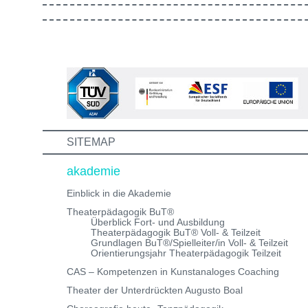
gestaltet ist. Außerdem lernst du andere Bewerber:inn
kennen, mit denen du in Zukunft vielleicht gemeinsam
die Aus-/Weiterbildung machst. Bewirb dich jetzt auf ei
unserer Theaterpädagogischen Aus- und
Weiterbildungen und erhalte eine Einladung zum
Informations- und Aufnahmeworkshop. Bei Fragen,
schreibe uns einfach eine Mail an:
info@theaterwerkstatt-heidelberg.de Wir freuen uns au
dich!
SITEMAP
akademie
Einblick in die Akademie
Theaterpädagogik BuT®
Überblick Fort- und Ausbildung
Theaterpädagogik BuT® Voll- & Teilzeit
Grundlagen BuT®/Spielleiter/in Voll- & Teilzeit
Orientierungsjahr Theaterpädagogik Teilzeit
CAS – Kompetenzen in Kunstanaloges Coaching
Theater der Unterdrückten Augusto Boal