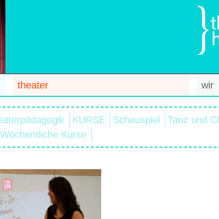
theater
wir
eaterpädagogik
KURSE
Schauspiel
Tanz und C
Wöchentliche Kurse