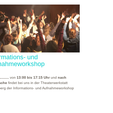
ormations- und
nahmeworkshop
.........
von
13:00 bis 17:15 Uhr
und
nach
ache
findet bei uns in der Theaterwerkstatt
berg der Informations- und Aufnahmeworkshop
für alle, die sich auf eine unserer
rpädagogischen Aus- und Weiterbildungen
en haben. Bei diesem Workshop, spürst du die
häre unseres Hauses und erhältst vor allem