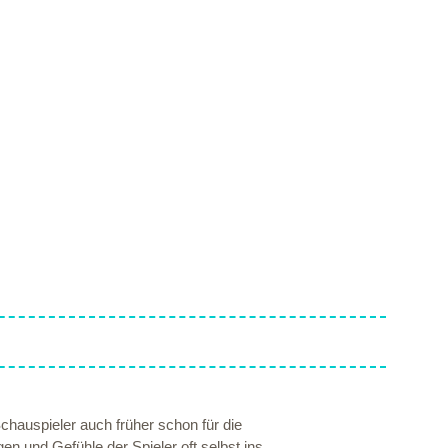
chauspieler auch früher schon für die
en und Gefühle der Spieler oft selbst ins