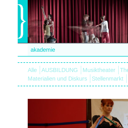
akademie
Alle
AUSBILDUNG
Musiktheater
Th
Materialien und Diskurs
Stellenmarkt