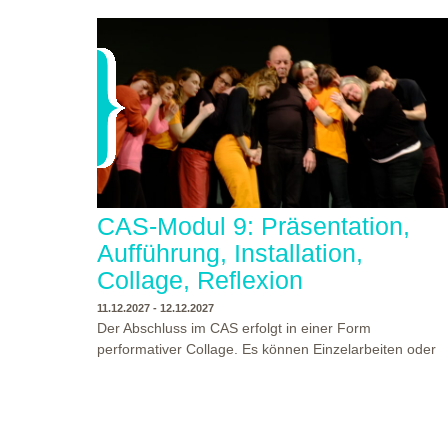
CAS-Modul 9: Präsentation,
Aufführung, Installation,
Collage, Reflexion
11.12.2027 - 12.12.2027
Der Abschluss im CAS erfolgt in einer Form
performativer Collage. Es können Einzelarbeiten oder
Gruppenarbeiten der Studierenden gezeigt werden.
Studierende und Zuschauende sind eingeladen
Ergebnisse Prozesse und Formate aus dem
Ausbildungsprogramm zu erleben. Die Studierenden d