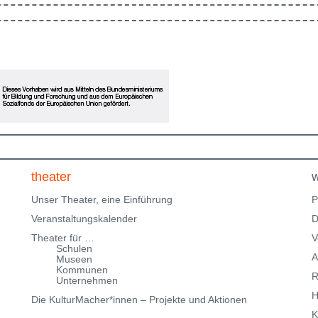
en
in Ausbildung und freuen uns, im Rahmen des
Klingenteichfestival unsere Werkschau zu zeigen. Eine
ne
Einladung zum Erinnern, Mitfühlen und Fragenstellen:
Was gibt dir Halt? Bitte beachte, dass wir nur über
eingeschränkte Parkmöglichkeiten in der
Klingenteichstraße verfügen. Hinweise über
Parkmöglichkeiten findest Du hier:
f
Parkmöglichkeiten_TWHD
Leider ist der Theatersaal im
1. Stock nicht barrierefrei über eine Treppe erreichbar!
Kartenreservierung siehe weiter oben!
theater
w
Unser Theater, eine Einführung
P
Veranstaltungskalender
D
Theater für …
V
Schulen
A
Museen
Kommunen
R
Unternehmen
H
Die KulturMacher*innen – Projekte und Aktionen
K