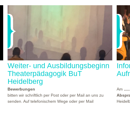
Weiter- und Ausbildungsbeginn
Inf
Theaterpädagogik BuT
Auf
Heidelberg
Bewerbungen
Am
.....
bitten wir schriftlich per Post oder per Mail an uns zu
Abspr
senden. Auf telefonischem Wege oder per Mail
Heidel
beantworten wir gern Ihre Fragen. Den Termin für einen
statt, 
der nächsten Kennlern- und Aufnahmeworkshops finden
Theate
Sie
hier...
beworb
es
Beginn der Weiter- und Ausbildungen "Theaterpädagogik
Atmosp