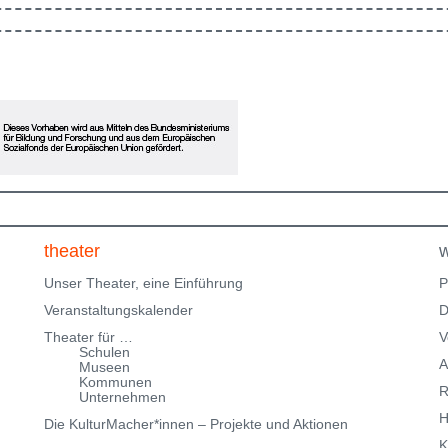
en
in Ausbildung und freuen uns, im Rahmen des
Klingenteichfestival unsere Werkschau zu zeigen. Eine
ne
Einladung zum Erinnern, Mitfühlen und Fragenstellen:
Was gibt dir Halt? Bitte beachte, dass wir nur über
eingeschränkte Parkmöglichkeiten in der
Klingenteichstraße verfügen. Hinweise über
Parkmöglichkeiten findest Du hier:
f
Parkmöglichkeiten_TWHD
Leider ist der Theatersaal im
1. Stock nicht barrierefrei über eine Treppe erreichbar!
Kartenreservierung siehe weiter oben!
theater
w
Unser Theater, eine Einführung
P
Veranstaltungskalender
D
Theater für …
V
Schulen
A
Museen
Kommunen
R
Unternehmen
H
Die KulturMacher*innen – Projekte und Aktionen
K