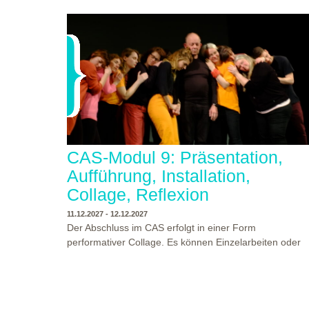
CAS-Modul 9: Präsentation,
Aufführung, Installation,
Collage, Reflexion
11.12.2027 - 12.12.2027
Der Abschluss im CAS erfolgt in einer Form
performativer Collage. Es können Einzelarbeiten oder
Gruppenarbeiten der Studierenden gezeigt werden.
Studierende und Zuschauende sind eingeladen
Ergebnisse Prozesse und Formate aus dem
Ausbildungsprogramm zu erleben. Die Studierenden d