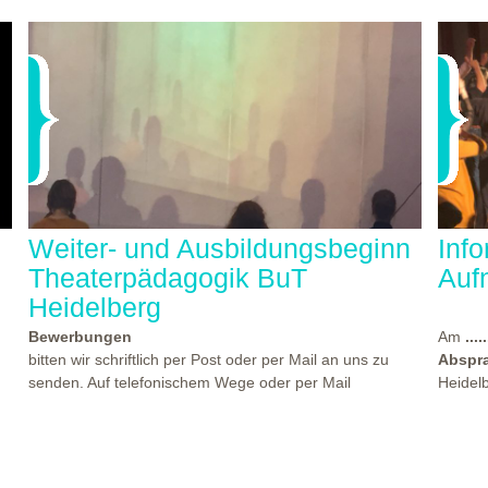
Weiter- und Ausbildungsbeginn
Inf
Theaterpädagogik BuT
Auf
Heidelberg
Bewerbungen
Am
.....
bitten wir schriftlich per Post oder per Mail an uns zu
Abspr
senden. Auf telefonischem Wege oder per Mail
Heidel
beantworten wir gern Ihre Fragen. Den Termin für einen
statt, 
der nächsten Kennlern- und Aufnahmeworkshops finden
Theate
Sie
hier...
beworb
es
Beginn der Weiter- und Ausbildungen "Theaterpädagogik
Atmosp