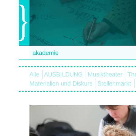
akademie
Alle
AUSBILDUNG
Musiktheater
Th
Materialien und Diskurs
Stellenmarkt