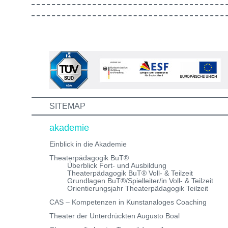
gestaltet ist. Außerdem lernst du andere Bewerber:inn
kennen, mit denen du in Zukunft vielleicht gemeinsam
die Aus-/Weiterbildung machst. Bewirb dich jetzt auf ei
unserer Theaterpädagogischen Aus- und
Weiterbildungen und erhalte eine Einladung zum
Informations- und Aufnahmeworkshop. Bei Fragen,
schreibe uns einfach eine Mail an:
info@theaterwerkstatt-heidelberg.de Wir freuen uns au
dich!
SITEMAP
akademie
Einblick in die Akademie
Theaterpädagogik BuT®
Überblick Fort- und Ausbildung
Theaterpädagogik BuT® Voll- & Teilzeit
Grundlagen BuT®/Spielleiter/in Voll- & Teilzeit
Orientierungsjahr Theaterpädagogik Teilzeit
CAS – Kompetenzen in Kunstanaloges Coaching
Theater der Unterdrückten Augusto Boal