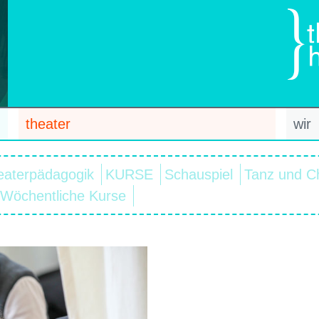
theater
wir
eaterpädagogik
KURSE
Schauspiel
Tanz und C
Wöchentliche Kurse