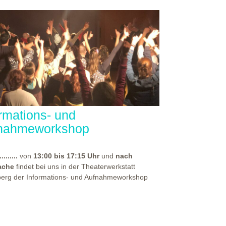
ormations- und
nahmeworkshop
.........
von
13:00 bis 17:15 Uhr
und
nach
ache
findet bei uns in der Theaterwerkstatt
berg der Informations- und Aufnahmeworkshop
für alle, die sich auf eine unserer
rpädagogischen Aus- und Weiterbildungen
en haben. Bei diesem Workshop, spürst du die
häre unseres Hauses und erhältst vor allem