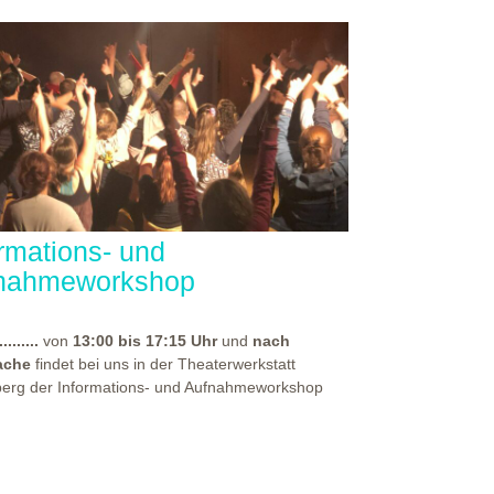
ormations- und
nahmeworkshop
.........
von
13:00 bis 17:15 Uhr
und
nach
ache
findet bei uns in der Theaterwerkstatt
berg der Informations- und Aufnahmeworkshop
für alle, die sich auf eine unserer
rpädagogischen Aus- und Weiterbildungen
en haben. Bei diesem Workshop, spürst du die
häre unseres Hauses und erhältst vor allem