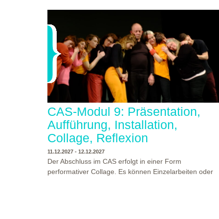
CAS-Modul 9: Präsentation,
Aufführung, Installation,
Collage, Reflexion
11.12.2027 - 12.12.2027
Der Abschluss im CAS erfolgt in einer Form
performativer Collage. Es können Einzelarbeiten oder
Gruppenarbeiten der Studierenden gezeigt werden.
Studierende und Zuschauende sind eingeladen
Ergebnisse Prozesse und Formate aus dem
Ausbildungsprogramm zu erleben. Die Studierenden d