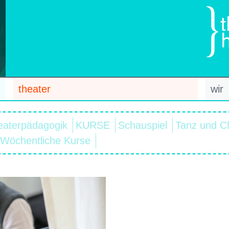
theater
wir
eaterpädagogik
KURSE
Schauspiel
Tanz und C
Wöchentliche Kurse