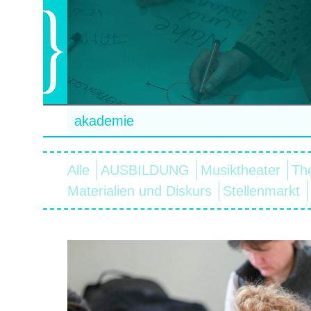
akademie
Alle
AUSBILDUNG
Musiktheater
Th
Materialien und Diskurs
Stellenmarkt