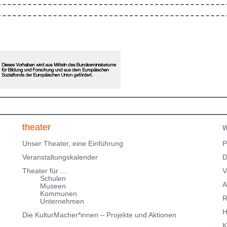
en
in Ausbildung und freuen uns, im Rahmen des
Klingenteichfestival unsere Werkschau zu zeigen. Eine
ne
Einladung zum Erinnern, Mitfühlen und Fragenstellen:
Was gibt dir Halt? Bitte beachte, dass wir nur über
eingeschränkte Parkmöglichkeiten in der
Klingenteichstraße verfügen. Hinweise über
Parkmöglichkeiten findest Du hier:
f
Parkmöglichkeiten_TWHD
Leider ist der Theatersaal im
1. Stock nicht barrierefrei über eine Treppe erreichbar!
Kartenreservierung siehe weiter oben!
theater
w
Unser Theater, eine Einführung
P
Veranstaltungskalender
D
Theater für …
V
Schulen
A
Museen
Kommunen
R
Unternehmen
H
Die KulturMacher*innen – Projekte und Aktionen
K