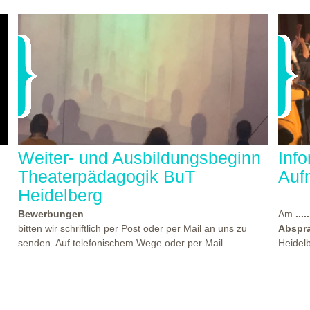
Weiter- und Ausbildungsbeginn
Inf
Theaterpädagogik BuT
Auf
Heidelberg
Bewerbungen
Am
.....
bitten wir schriftlich per Post oder per Mail an uns zu
Abspr
senden. Auf telefonischem Wege oder per Mail
Heidel
beantworten wir gern Ihre Fragen. Den Termin für einen
statt, 
der nächsten Kennlern- und Aufnahmeworkshops finden
Theate
Sie
hier...
beworb
es
Beginn der Weiter- und Ausbildungen "Theaterpädagogik
Atmosp