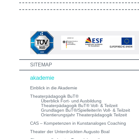
gestaltet ist. Außerdem lernst du andere Bewerber:inn
kennen, mit denen du in Zukunft vielleicht gemeinsam
die Aus-/Weiterbildung machst. Bewirb dich jetzt auf ei
unserer Theaterpädagogischen Aus- und
Weiterbildungen und erhalte eine Einladung zum
Informations- und Aufnahmeworkshop. Bei Fragen,
schreibe uns einfach eine Mail an:
info@theaterwerkstatt-heidelberg.de Wir freuen uns au
dich!
SITEMAP
akademie
Einblick in die Akademie
Theaterpädagogik BuT®
Überblick Fort- und Ausbildung
Theaterpädagogik BuT® Voll- & Teilzeit
Grundlagen BuT®/Spielleiter/in Voll- & Teilzeit
Orientierungsjahr Theaterpädagogik Teilzeit
CAS – Kompetenzen in Kunstanaloges Coaching
Theater der Unterdrückten Augusto Boal