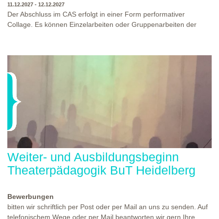
11.12.2027 - 12.12.2027
Der Abschluss im CAS erfolgt in einer Form performativer
Collage. Es können Einzelarbeiten oder Gruppenarbeiten der
Studierenden gezeigt werden. Studierende und Zuschauende
sind eingeladen Ergebnisse Prozesse und Formate aus dem
Ausbildungsprogramm zu erleben. Die Studierenden des
Programms gestalten mit Ihrer Form Raum und Zeit von Objekt
oder Präsentation. Wir freuen uns über Begegnungen und
WO?
THEATERWERKSTATT HEIDELBERG
Gespräche an der performativen Collage.
WANN?
11.12.2027 - 12.12.2027, 10:00 - 17:00 UHR
Weiter- und Ausbildungsbeginn
Theaterpädagogik BuT Heidelberg
Bewerbungen
bitten wir schriftlich per Post oder per Mail an uns zu senden. Auf
telefonischem Wege oder per Mail beantworten wir gern Ihre