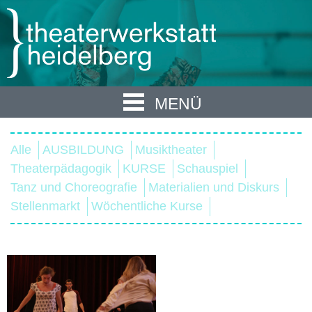
MENÜ
Alle
AUSBILDUNG
Musiktheater
Theaterpädagogik
KURSE
Schauspiel
Tanz und Choreografie
Materialien und Diskurs
Stellenmarkt
Wöchentliche Kurse