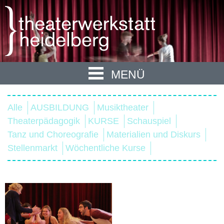
MENÜ
Alle
AUSBILDUNG
Musiktheater
Theaterpädagogik
KURSE
Schauspiel
Tanz und Choreografie
Materialien und Diskurs
Stellenmarkt
Wöchentliche Kurse