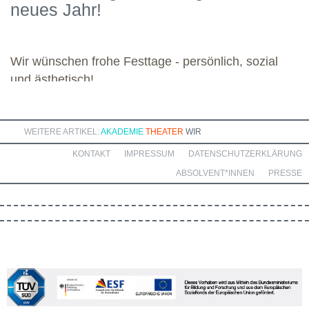
neues Jahr!
Dozierenden viel Freude bei ihren Modulen sowie eine ebenso
bereichernde Zusammenarbeit mit dieser engagierten Gruppe.
Wir wünschen frohe Festtage - persönlich, sozial
und ästhetisch!
WEITERE ARTIKEL:
AKADEMIE
THEATER
WIR
KONTAKT
IMPRESSUM
DATENSCHUTZERKLÄRUNG
ABSOLVENT*INNEN
PRESSE