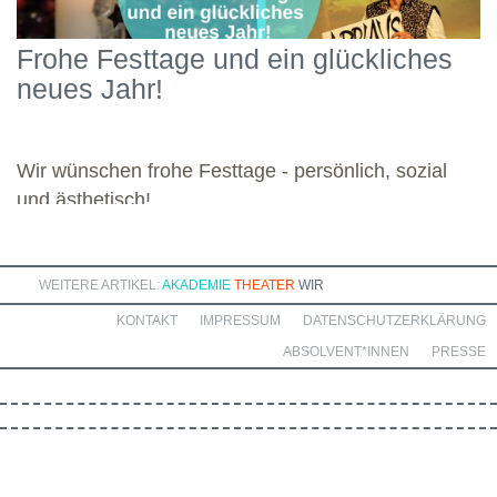
Engagement widmete sich die Gruppe diesen vielseitigen
Schwerpunkten und legte damit einen starken Grundstein für die
Frohe Festtage und ein glückliches
kommenden Module. Günther wünscht allen weiteren
neues Jahr!
Dozierenden viel Freude bei ihren Modulen sowie eine ebenso
bereichernde Zusammenarbeit mit dieser engagierten Gruppe.
Wir wünschen frohe Festtage - persönlich, sozial
und ästhetisch!
WEITERE ARTIKEL:
AKADEMIE
THEATER
WIR
KONTAKT
IMPRESSUM
DATENSCHUTZERKLÄRUNG
ABSOLVENT*INNEN
PRESSE