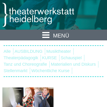
MENÜ
Alle
AUSBILDUNG
Musiktheater
Theaterpädagogik
KURSE
Schauspiel
Tanz und Choreografie
Materialien und Diskurs
Stellenmarkt
Wöchentliche Kurse