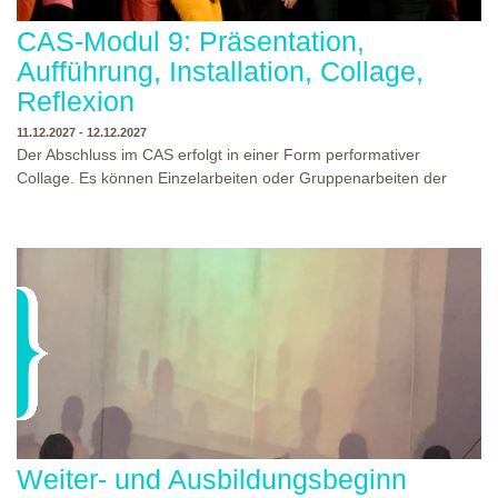
CAS-Modul 9: Präsentation,
Aufführung, Installation, Collage,
Reflexion
11.12.2027 - 12.12.2027
Der Abschluss im CAS erfolgt in einer Form performativer
Collage. Es können Einzelarbeiten oder Gruppenarbeiten der
Studierenden gezeigt werden. Studierende und Zuschauende
sind eingeladen Ergebnisse Prozesse und Formate aus dem
Ausbildungsprogramm zu erleben. Die Studierenden des
Programms gestalten mit Ihrer Form Raum und Zeit von Objekt
oder Präsentation. Wir freuen uns über Begegnungen und
WO?
THEATERWERKSTATT HEIDELBERG
Gespräche an der performativen Collage.
WANN?
11.12.2027 - 12.12.2027, 10:00 - 17:00 UHR
Weiter- und Ausbildungsbeginn