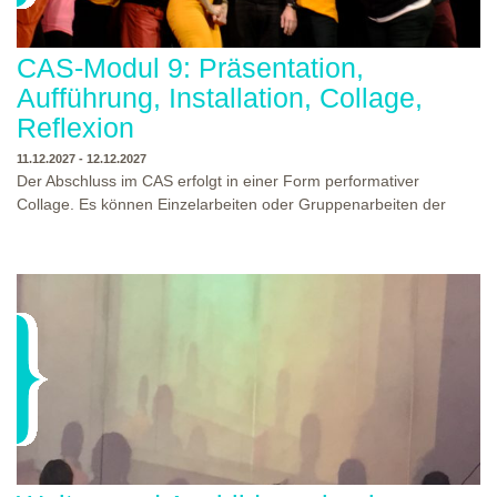
CAS-Modul 9: Präsentation,
Aufführung, Installation, Collage,
Reflexion
11.12.2027 - 12.12.2027
Der Abschluss im CAS erfolgt in einer Form performativer
Collage. Es können Einzelarbeiten oder Gruppenarbeiten der
Studierenden gezeigt werden. Studierende und Zuschauende
sind eingeladen Ergebnisse Prozesse und Formate aus dem
Ausbildungsprogramm zu erleben. Die Studierenden des
Programms gestalten mit Ihrer Form Raum und Zeit von Objekt
oder Präsentation. Wir freuen uns über Begegnungen und
WO?
THEATERWERKSTATT HEIDELBERG
Gespräche an der performativen Collage.
WANN?
11.12.2027 - 12.12.2027, 10:00 - 17:00 UHR