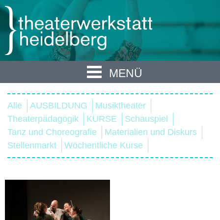
MENÜ
Alle
AUSBILDUNG
Musiktheater
Theaterpädagogik
KURSE
Schauspiel
Tanz und Choreografie
Materialien und Diskurs
Stellenmarkt
Wöchentliche Kurse