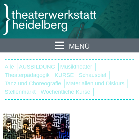
MENÜ
Alle
AUSBILDUNG
Musiktheater
Theaterpädagogik
KURSE
Schauspiel
Tanz und Choreografie
Materialien und Diskurs
Stellenmarkt
Wöchentliche Kurse