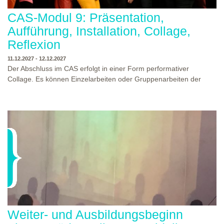
CAS-Modul 9: Präsentation,
Aufführung, Installation, Collage,
Reflexion
11.12.2027 - 12.12.2027
Der Abschluss im CAS erfolgt in einer Form performativer
Collage. Es können Einzelarbeiten oder Gruppenarbeiten der
Studierenden gezeigt werden. Studierende und Zuschauende
sind eingeladen Ergebnisse Prozesse und Formate aus dem
Ausbildungsprogramm zu erleben. Die Studierenden des
Programms gestalten mit Ihrer Form Raum und Zeit von Objekt
oder Präsentation. Wir freuen uns über Begegnungen und
WO?
THEATERWERKSTATT HEIDELBERG
Gespräche an der performativen Collage.
WANN?
11.12.2027 - 12.12.2027, 10:00 - 17:00 UHR
Weiter- und Ausbildungsbeginn