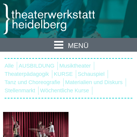
MENÜ
Alle
AUSBILDUNG
Musiktheater
Theaterpädagogik
KURSE
Schauspiel
Tanz und Choreografie
Materialien und Diskurs
Stellenmarkt
Wöchentliche Kurse