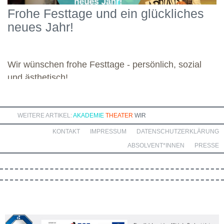
Schwerpunkten und legte damit einen starken Grundstein für die
Frohe Festtage und ein glückliches
kommenden Module. Günther wünscht allen weiteren
neues Jahr!
Dozierenden viel Freude bei ihren Modulen sowie eine ebenso
bereichernde Zusammenarbeit mit dieser engagierten Gruppe.
Wir wünschen frohe Festtage - persönlich, sozial
und ästhetisch!
WEITERE ARTIKEL:
AKADEMIE
THEATER
WIR
KONTAKT
IMPRESSUM
DATENSCHUTZERKLÄRUNG
ABSOLVENT*INNEN
PRESSE