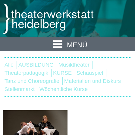
MENÜ
Alle
AUSBILDUNG
Musiktheater
Theaterpädagogik
KURSE
Schauspiel
Tanz und Choreografie
Materialien und Diskurs
Stellenmarkt
Wöchentliche Kurse