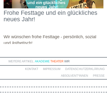
Engagement widmete sich die Gruppe diesen vielseitigen
Schwerpunkten und legte damit einen starken Grundstein für die
Frohe Festtage und ein glückliches
kommenden Module. Günther wünscht allen weiteren
neues Jahr!
Dozierenden viel Freude bei ihren Modulen sowie eine ebenso
bereichernde Zusammenarbeit mit dieser engagierten Gruppe.
Wir wünschen frohe Festtage - persönlich, sozial
und ästhetisch!
WEITERE ARTIKEL:
AKADEMIE
THEATER
WIR
KONTAKT
IMPRESSUM
DATENSCHUTZERKLÄRUNG
ABSOLVENT*INNEN
PRESSE