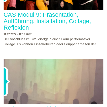
CAS-Modul 9: Präsentation,
Aufführung, Installation, Collage,
Reflexion
11.12.2027 - 12.12.2027
Der Abschluss im CAS erfolgt in einer Form performativer
Collage. Es können Einzelarbeiten oder Gruppenarbeiten der
Studierenden gezeigt werden. Studierende und Zuschauende
sind eingeladen Ergebnisse Prozesse und Formate aus dem
Ausbildungsprogramm zu erleben. Die Studierenden des
Programms gestalten mit Ihrer Form Raum und Zeit von Objekt
oder Präsentation. Wir freuen uns über Begegnungen und
WO?
THEATERWERKSTATT HEIDELBERG
Gespräche an der performativen Collage.
WANN?
11.12.2027 - 12.12.2027, 10:00 - 17:00 UHR