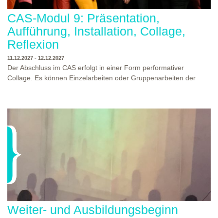
CAS-Modul 9: Präsentation,
Aufführung, Installation, Collage,
Reflexion
11.12.2027 - 12.12.2027
Der Abschluss im CAS erfolgt in einer Form performativer
Collage. Es können Einzelarbeiten oder Gruppenarbeiten der
Studierenden gezeigt werden. Studierende und Zuschauende
sind eingeladen Ergebnisse Prozesse und Formate aus dem
Ausbildungsprogramm zu erleben. Die Studierenden des
Programms gestalten mit Ihrer Form Raum und Zeit von Objekt
oder Präsentation. Wir freuen uns über Begegnungen und
WO?
THEATERWERKSTATT HEIDELBERG
Gespräche an der performativen Collage.
WANN?
11.12.2027 - 12.12.2027, 10:00 - 17:00 UHR
Weiter- und Ausbildungsbeginn