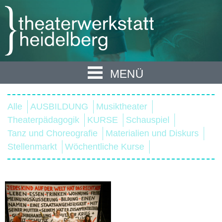
MENÜ
Alle
AUSBILDUNG
Musiktheater
Theaterpädagogik
KURSE
Schauspiel
Tanz und Choreografie
Materialien und Diskurs
Stellenmarkt
Wöchentliche Kurse