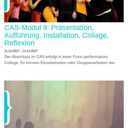
CAS-Modul 9: Präsentation,
Aufführung, Installation, Collage,
Reflexion
11.12.2027 - 12.12.2027
Der Abschluss im CAS erfolgt in einer Form performativer
Collage. Es können Einzelarbeiten oder Gruppenarbeiten der
Studierenden gezeigt werden. Studierende und Zuschauende
sind eingeladen Ergebnisse Prozesse und Formate aus dem
Ausbildungsprogramm zu erleben. Die Studierenden des
Programms gestalten mit Ihrer Form Raum und Zeit von Objekt
oder Präsentation. Wir freuen uns über Begegnungen und
WO?
THEATERWERKSTATT HEIDELBERG
Gespräche an der performativen Collage.
WANN?
11.12.2027 - 12.12.2027, 10:00 - 17:00 UHR