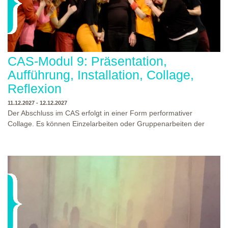
CAS-Modul 9: Präsentation,
Aufführung, Installation, Collage,
Reflexion
11.12.2027 - 12.12.2027
Der Abschluss im CAS erfolgt in einer Form performativer
Collage. Es können Einzelarbeiten oder Gruppenarbeiten der
Studierenden gezeigt werden. Studierende und Zuschauende
sind eingeladen Ergebnisse Prozesse und Formate aus dem
Ausbildungsprogramm zu erleben. Die Studierenden des
Programms gestalten mit Ihrer Form Raum und Zeit von Objekt
oder Präsentation. Wir freuen uns über Begegnungen und
WO?
THEATERWERKSTATT HEIDELBERG
Gespräche an der performativen Collage.
WANN?
11.12.2027 - 12.12.2027, 10:00 - 17:00 UHR