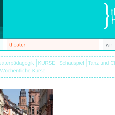
theater
wir
eaterpädagogik
KURSE
Schauspiel
Tanz und C
Wöchentliche Kurse