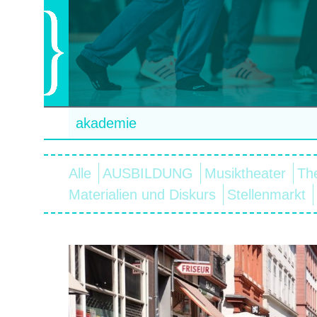
akademie
Alle
AUSBILDUNG
Musiktheater
Th
Materialien und Diskurs
Stellenmarkt