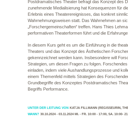
Postdramatisches Theater befragt das Konzept des Dr
zunehmende Medialisierung hat Konsequenzen für die
Erlebnis eines Theaterereignisses, das konkret sinnlic
Wahrnehmungsweisen statt. Das Wahrnehmen an sich w
„Forschergemeinschaften“ treffen. Hans Thies Lehman
performativen Theaterformen führt und die Erfahrunge
In diesem Kurs geht es um die Einführung in die the
Theaters und das Konzept des Ästhetischen Forsche
gekennzeichnet werden kann. Insbesondere will Fors
Strategien, um diesen Fragen zu folgen. Forschendes
einladen, indem viele Aushandlungsprozesse und koll
einem Themenfeld mittels Strategien des Forschende
Grundbegriffe des Konzeptes Postdramatisches Theat
Begriffs Performance.
UNTER DER LEITUNG VON
KATJA FILLMANN (REGISSEURIN, T
WANN?
30.10.2024 - 03.11.2024 MI. - FR. 10:00 - 17:00, SA. 10:00- 2