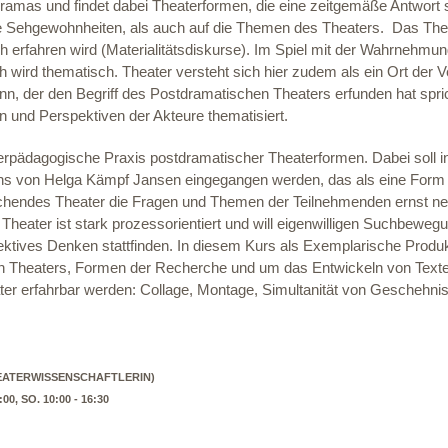
amas und findet dabei Theaterformen, die eine zeitgemäße Antwort 
 Sehgewohnheiten, als auch auf die Themen des Theaters. Das Thea
h erfahren wird (Materialitätsdiskurse). Im Spiel mit der Wahrnehmung 
ird thematisch. Theater versteht sich hier zudem als ein Ort der V
n, der den Begriff des Postdramatischen Theaters erfunden hat spri
n und Perspektiven der Akteure thematisiert.
aterpädagogische Praxis postdramatischer Theaterformen. Dabei soll
ns von Helga Kämpf Jansen eingegangen werden, das als eine Form
chendes Theater die Fragen und Themen der Teilnehmenden ernst ne
 Theater ist stark prozessorientiert und will eigenwilligen Suchbew
ektives Denken stattfinden. In diesem Kurs als Exemplarische Produk
n Theaters, Formen der Recherche und um das Entwickeln von Text
er erfahrbar werden: Collage, Montage, Simultanität von Geschehni
HEATERWISSENSCHAFTLERIN)
1:00, SO. 10:00 - 16:30