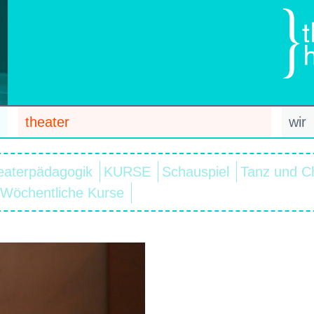
theater
wir
eaterpädagogik
KURSE
Schauspiel
Tanz und C
Wöchentliche Kurse