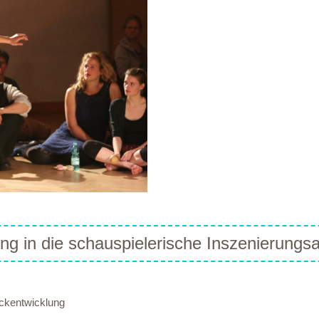
ng in die schauspielerische Inszenierungs
ückentwicklung