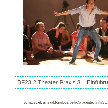
BF23-2 Theater-Praxis 3 – Einführu
Schauspieltraining/Monologarbeit/Collagentechnik/St