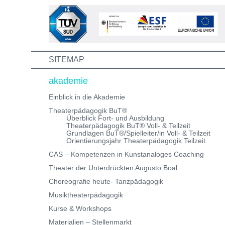
Weiterbildungen und erhalte eine Einladung zum
Informations- und Aufnahmeworkshop. Bei Fragen,
schreibe uns einfach eine Mail an:
info@theaterwerkstatt-heidelberg.de Wir freuen uns au
dich!
SITEMAP
akademie
Einblick in die Akademie
Theaterpädagogik BuT®
Überblick Fort- und Ausbildung
Theaterpädagogik BuT® Voll- & Teilzeit
Grundlagen BuT®/Spielleiter/in Voll- & Teilzeit
Orientierungsjahr Theaterpädagogik Teilzeit
CAS – Kompetenzen in Kunstanaloges Coaching
Theater der Unterdrückten Augusto Boal
Choreografie heute- Tanzpädagogik
Musiktheaterpädagogik
Kurse & Workshops
Materialien – Stellenmarkt