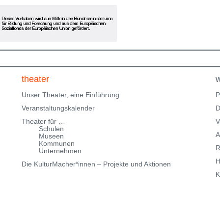
eingeschränkte Parkmöglichkeiten in der
Klingenteichstraße verfügen. Hinweise über
Parkmöglichkeiten findest Du hier:
f
Parkmöglichkeiten_TWHD
Leider ist der Theatersaal im
1. Stock nicht barrierefrei über eine Treppe erreichbar!
Kartenreservierung siehe weiter oben!
theater
w
Unser Theater, eine Einführung
P
Veranstaltungskalender
D
Theater für …
V
Schulen
A
Museen
Kommunen
R
Unternehmen
H
Die KulturMacher*innen – Projekte und Aktionen
K