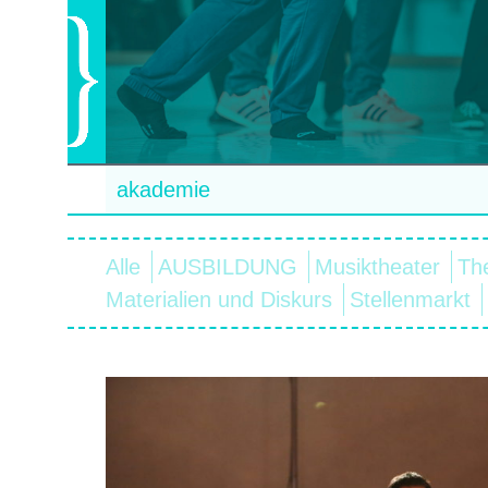
akademie
Alle
AUSBILDUNG
Musiktheater
Th
Materialien und Diskurs
Stellenmarkt