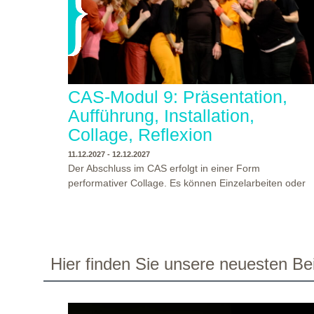
CAS-Modul 9: Präsentation,
Aufführung, Installation,
Collage, Reflexion
11.12.2027 - 12.12.2027
Der Abschluss im CAS erfolgt in einer Form
performativer Collage. Es können Einzelarbeiten oder
Gruppenarbeiten der Studierenden gezeigt werden.
Studierende und Zuschauende sind eingeladen
Ergebnisse Prozesse und Formate aus dem
Ausbildungsprogramm zu erleben. Die Studierenden d
Programms gestalten mit Ihrer Form Raum und Zeit vo
WO?
THEATERWERKSTATT HEIDELBERG
Hier finden Sie unsere neuesten Bei
Objekt oder Präsentation. Wir freuen uns über
WANN?
11.12.2027 - 12.12.2027, 10:00 - 17:00 UHR
Begegnungen und Gespräche an der performativen