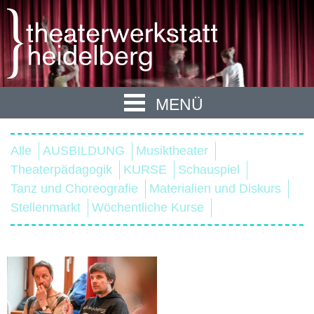
MENÜ
Alle
AUSBILDUNG
Musiktheater
Theaterpädagogik
KURSE
Schauspiel
Tanz und Choreografie
Materialien und Diskurs
Stellenmarkt
Wöchentliche Kurse