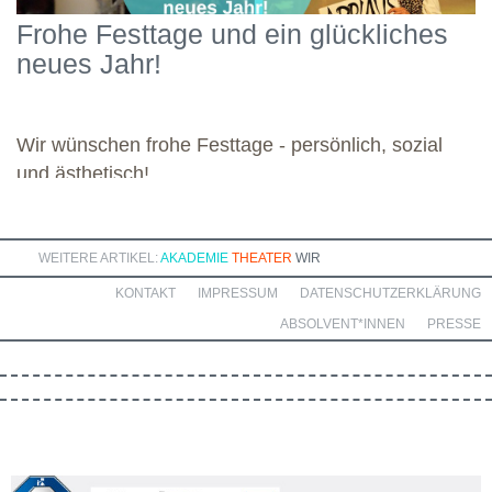
Schwerpunkten und legte damit einen starken Grundstein für die
Frohe Festtage und ein glückliches
kommenden Module. Günther wünscht allen weiteren
neues Jahr!
Dozierenden viel Freude bei ihren Modulen sowie eine ebenso
bereichernde Zusammenarbeit mit dieser engagierten Gruppe.
Wir wünschen frohe Festtage - persönlich, sozial
und ästhetisch!
WEITERE ARTIKEL:
AKADEMIE
THEATER
WIR
KONTAKT
IMPRESSUM
DATENSCHUTZERKLÄRUNG
ABSOLVENT*INNEN
PRESSE