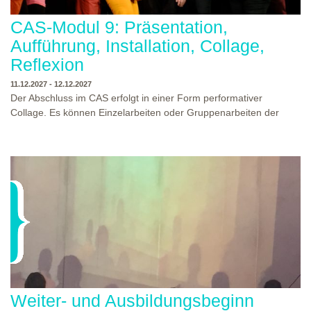
CAS-Modul 9: Präsentation,
Aufführung, Installation, Collage,
Reflexion
11.12.2027 - 12.12.2027
Der Abschluss im CAS erfolgt in einer Form performativer
Collage. Es können Einzelarbeiten oder Gruppenarbeiten der
Studierenden gezeigt werden. Studierende und Zuschauende
sind eingeladen Ergebnisse Prozesse und Formate aus dem
Ausbildungsprogramm zu erleben. Die Studierenden des
Programms gestalten mit Ihrer Form Raum und Zeit von Objekt
oder Präsentation. Wir freuen uns über Begegnungen und
WO?
THEATERWERKSTATT HEIDELBERG
Gespräche an der performativen Collage.
WANN?
11.12.2027 - 12.12.2027, 10:00 - 17:00 UHR
Weiter- und Ausbildungsbeginn