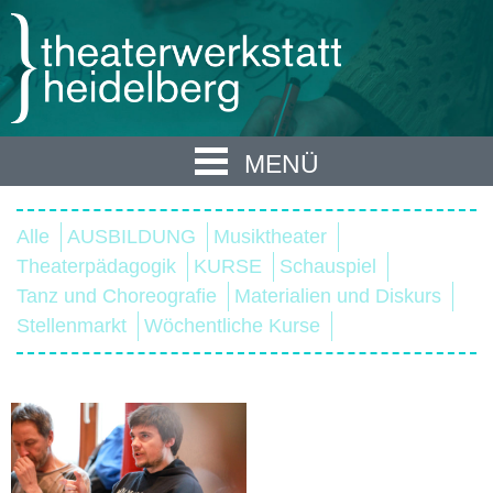
MENÜ
Alle
AUSBILDUNG
Musiktheater
Theaterpädagogik
KURSE
Schauspiel
Tanz und Choreografie
Materialien und Diskurs
Stellenmarkt
Wöchentliche Kurse