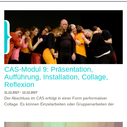
gemeinsam die Aus-/Weiterbildung machst. Bewirb dich jetzt auf
eine unserer Theaterpädagogischen Aus- und Weiterbildungen
und erhalte eine Einladung zum Informations- und
Aufnahmeworkshop. Bei Fragen, schreibe uns einfach eine Mail
an: info@theaterwerkstatt-heidelberg.de Wir freuen uns auf dich!
CAS-Modul 9: Präsentation,
Aufführung, Installation, Collage,
Reflexion
11.12.2027 - 12.12.2027
Der Abschluss im CAS erfolgt in einer Form performativer
Collage. Es können Einzelarbeiten oder Gruppenarbeiten der
Studierenden gezeigt werden. Studierende und Zuschauende
sind eingeladen Ergebnisse Prozesse und Formate aus dem
Ausbildungsprogramm zu erleben. Die Studierenden des