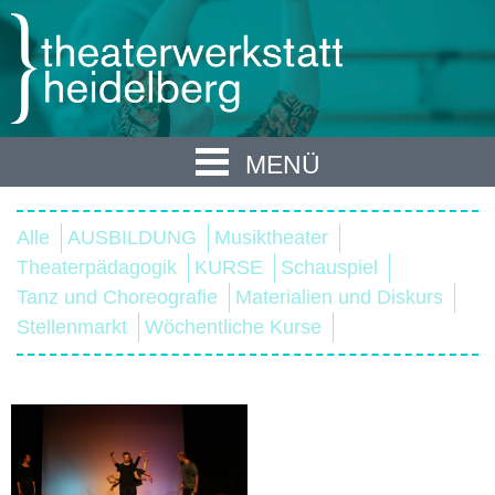
MENÜ
Alle
AUSBILDUNG
Musiktheater
Theaterpädagogik
KURSE
Schauspiel
Tanz und Choreografie
Materialien und Diskurs
Stellenmarkt
Wöchentliche Kurse