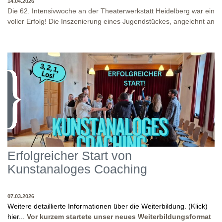
14.04.2026
Die 62. Intensivwoche an der Theaterwerkstatt Heidelberg war ein
voller Erfolg! Die Inszenierung eines Jugendstückes, angelehnt an
das Jugendstück "DNA" und der antike Klassiker "Antigone" von
Sophokles füllten diese Woche. Es fand eine intensive
Auseinandersetzung mit den Inhalten und Themen dieser Stücke
statt, sowie eine enge Zusammenarbeit in den
Inszenierungsprozessen. Beide Inszenierungen wurden am Ende
WO?
THEATERWERKSTATT HEIDELBERG: KLINGENTEICHSTR. 8, NÄHE
auf unserer Bühne präsentiert! Wir danken allen Studierenden
BUSHALTESTELLE PETERSKIRCHE (ALTSTADT)
und Dozenten für die gelungene Woche und für die tollen
WANN?
14.04.2026
Abschlusspräsentationen!
Erfolgreicher Start von
Kunstanaloges Coaching
07.03.2026
Weitere detaillierte Informationen über die Weiterbildung. (Klick)
hier...
Vor kurzem startete unser neues Weiterbildungsformat