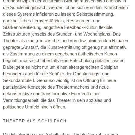
Grundprinzipien der kulturellen Bildung müssen also offensiv in
die Schule eingebracht werden, ohne sich von den „Krankheiten“
dieses Systems infizieren zu lassen: Selbstbestimmung,
ganzheitliches Lernverständnis, Ressourcen- und
Stärkenorientierung, angstfreie Feedback-Kultur, flexible
Zeitstrukturen jenseits des Stunden- und Wochenplans. Das
Theater als eine „moralische“ und von disziplinierenden Ritualen
geprägte „Anstalt“, die Kunstvermittlung oft genug nur affirmativ,
als Zustimmung zu einem gegebenen ästhetischen Kanon
begreift, muss sich ebenfalls eine Entschulung gefallen lassen.
Dabei geht es nicht nur um einen altersgerechten Spielplan
besonders auch für die Schüler der Orientierungs- und
Sekundarstufe I. Genauso wichtig ist die Öffnung für neue
partizipative Konzepte des Theatermachens und neue
dekonstruktive und transformative Formen4 einer
Vermittlungsarbeit, die das Theater in sein soziales und
politisches Umfeld hinein öffnen.
THEATER ALS SCHULFACH
Die Etablierung eines Schulfaches „Theater“ in zahlreichen