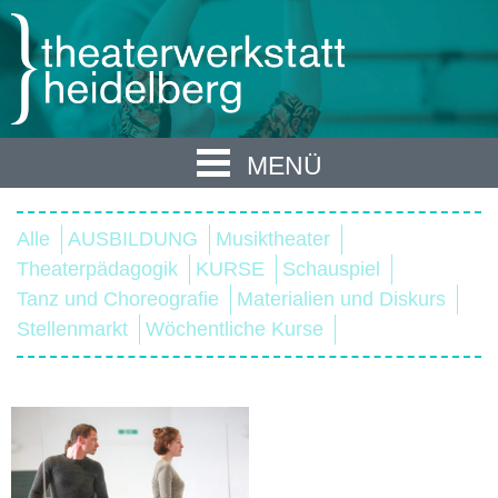
MENÜ
Alle
AUSBILDUNG
Musiktheater
Theaterpädagogik
KURSE
Schauspiel
Tanz und Choreografie
Materialien und Diskurs
Stellenmarkt
Wöchentliche Kurse