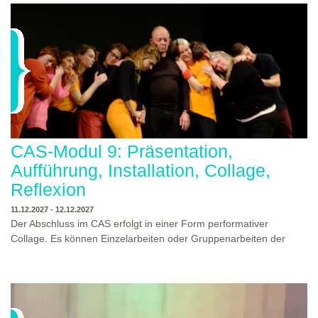
CAS-Modul 9: Präsentation,
Aufführung, Installation, Collage,
Reflexion
11.12.2027 - 12.12.2027
Der Abschluss im CAS erfolgt in einer Form performativer
Collage. Es können Einzelarbeiten oder Gruppenarbeiten der
Studierenden gezeigt werden. Studierende und Zuschauende
sind eingeladen Ergebnisse Prozesse und Formate aus dem
Ausbildungsprogramm zu erleben. Die Studierenden des
Programms gestalten mit Ihrer Form Raum und Zeit von Objekt
oder Präsentation. Wir freuen uns über Begegnungen und
WO?
THEATERWERKSTATT HEIDELBERG