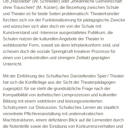
Ob „Hassliebe“ (W. Schneider) oder „eheähnliche Gemeinschaft
ohne Trauschein“ (M. Küster), die Beziehung zwischen Schule
und Theater ist für beide Seiten problematisch: Theaterkünstler
fürchten sich vor der Funktionalisierung für pädagogische Zwecke
und wünschen sich aber doch ein von der Schule mit
Kunstverstand und -Interesse ausgestattetes Publikum; die
Schulen nutzen die kulturellen Angebote der Theater in
wohldosierter Form, soweit sie denn lehrplankonform sind, und
scheuen doch die soziale Sprengkraft kreativer Prozesse für
einen von Lernkontrollen und strengem Zeittakt geprägten
Unterricht.
Mit der Einführung des Schulfaches Darstellendes Spiel / Theater
hat sich die Konfliktlage aus der Sicht der Theaterpädagogen
zugespitzt: für sie steht die grundsätzliche Frage nach der
Kompatibilität von ästhetischen Lernprozessen und kultureller
Bildung mit einem selektiven und leistungsorientierten
Schulsystem zur Diskussion. Schulisches Lernen als staatlich
verordnete Pflichtveranstaltung mit undemokratischen
Machtstrukturen, einem defizitären Blick auf die Lernenden durch
die Notenbrille sowie der Einübung von Konkurrenzverhalten und