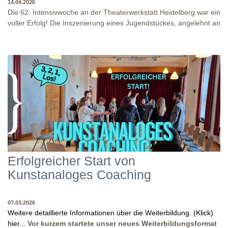
14.04.2026
Die 62. Intensivwoche an der Theaterwerkstatt Heidelberg war ein
voller Erfolg! Die Inszenierung eines Jugendstückes, angelehnt an
das Jugendstück "DNA" und der antike Klassiker "Antigone" von
Sophokles füllten diese Woche. Es fand eine intensive
Auseinandersetzung mit den Inhalten und Themen dieser Stücke
statt, sowie eine enge Zusammenarbeit in den
Inszenierungsprozessen. Beide Inszenierungen wurden am Ende
WO?
THEATERWERKSTATT HEIDELBERG: KLINGENTEICHSTR. 8, NÄHE
auf unserer Bühne präsentiert! Wir danken allen Studierenden
BUSHALTESTELLE PETERSKIRCHE (ALTSTADT)
und Dozenten für die gelungene Woche und für die tollen
WANN?
14.04.2026
Abschlusspräsentationen!
Erfolgreicher Start von
Kunstanaloges Coaching
07.03.2026
Weitere detaillierte Informationen über die Weiterbildung. (Klick)
hier...
Vor kurzem startete unser neues Weiterbildungsformat