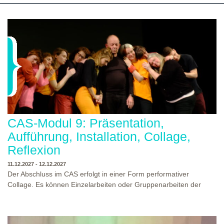
gemeinsam die Aus-/Weiterbildung machst. Bewirb dich jetzt auf
eine unserer Theaterpädagogischen Aus- und Weiterbildungen
und erhalte eine Einladung zum Informations- und
Aufnahmeworkshop. Bei Fragen, schreibe uns einfach eine Mail
an: info@theaterwerkstatt-heidelberg.de Wir freuen uns auf dich!
CAS-Modul 9: Präsentation,
Aufführung, Installation, Collage,
Reflexion
11.12.2027 - 12.12.2027
Der Abschluss im CAS erfolgt in einer Form performativer
Collage. Es können Einzelarbeiten oder Gruppenarbeiten der
Studierenden gezeigt werden. Studierende und Zuschauende
sind eingeladen Ergebnisse Prozesse und Formate aus dem
Ausbildungsprogramm zu erleben. Die Studierenden des