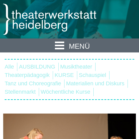
MENÜ
Alle
AUSBILDUNG
Musiktheater
Theaterpädagogik
KURSE
Schauspiel
Tanz und Choreografie
Materialien und Diskurs
Stellenmarkt
Wöchentliche Kurse