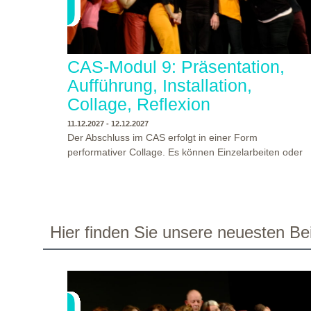
CAS-Modul 9: Präsentation,
Aufführung, Installation,
Collage, Reflexion
11.12.2027 - 12.12.2027
Der Abschluss im CAS erfolgt in einer Form
performativer Collage. Es können Einzelarbeiten oder
Gruppenarbeiten der Studierenden gezeigt werden.
Studierende und Zuschauende sind eingeladen
Ergebnisse Prozesse und Formate aus dem
Ausbildungsprogramm zu erleben. Die Studierenden d
Programms gestalten mit Ihrer Form Raum und Zeit vo
WO?
THEATERWERKSTATT HEIDELBERG
Hier finden Sie unsere neuesten Bei
Objekt oder Präsentation. Wir freuen uns über
WANN?
11.12.2027 - 12.12.2027, 10:00 - 17:00 UHR
Begegnungen und Gespräche an der performativen