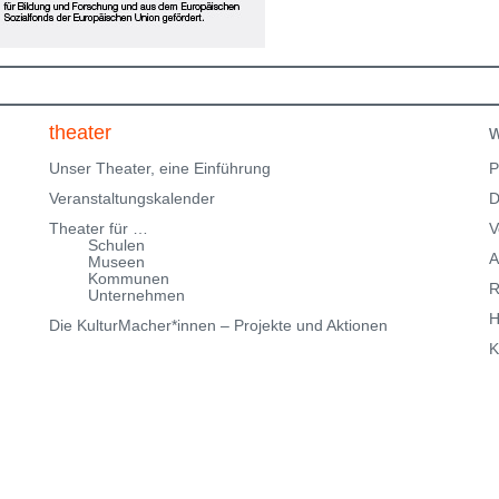
Parkmöglichkeiten findest Du hier:
f
Parkmöglichkeiten_TWHD
Leider ist der Theatersaal im
1. Stock nicht barrierefrei über eine Treppe erreichbar!
Kartenreservierung siehe weiter oben!
theater
w
Unser Theater, eine Einführung
P
Veranstaltungskalender
D
Theater für …
V
Schulen
A
Museen
Kommunen
R
Unternehmen
H
Die KulturMacher*innen – Projekte und Aktionen
K