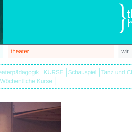
theater
wir
eaterpädagogik
KURSE
Schauspiel
Tanz und C
Wöchentliche Kurse