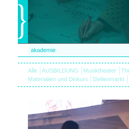
akademie
Alle
AUSBILDUNG
Musiktheater
Th
Materialien und Diskurs
Stellenmarkt