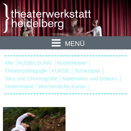
MENÜ
Alle
AUSBILDUNG
Musiktheater
Theaterpädagogik
KURSE
Schauspiel
Tanz und Choreografie
Materialien und Diskurs
Stellenmarkt
Wöchentliche Kurse