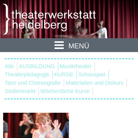
MENÜ
Alle
AUSBILDUNG
Musiktheater
Theaterpädagogik
KURSE
Schauspiel
Tanz und Choreografie
Materialien und Diskurs
Stellenmarkt
Wöchentliche Kurse