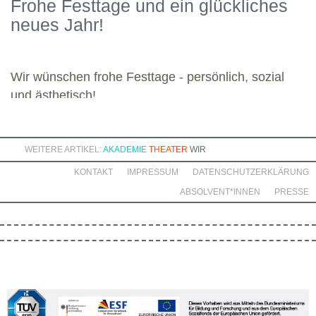
Frohe Festtage und ein glückliches
kommenden Module. Günther wünscht allen weiteren
neues Jahr!
Dozierenden viel Freude bei ihren Modulen sowie eine ebenso
bereichernde Zusammenarbeit mit dieser engagierten Gruppe.
Wir wünschen frohe Festtage - persönlich, sozial
und ästhetisch!
WEITERE ARTIKEL:
AKADEMIE
THEATER
WIR
KONTAKT
IMPRESSUM
DATENSCHUTZERKLÄRUNG
ABSOLVENT*INNEN
PRESSE