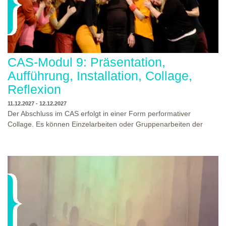
CAS-Modul 9: Präsentation,
Aufführung, Installation, Collage,
Reflexion
11.12.2027 - 12.12.2027
Der Abschluss im CAS erfolgt in einer Form performativer
Collage. Es können Einzelarbeiten oder Gruppenarbeiten der
Studierenden gezeigt werden. Studierende und Zuschauende
sind eingeladen Ergebnisse Prozesse und Formate aus dem
Ausbildungsprogramm zu erleben. Die Studierenden des
Programms gestalten mit Ihrer Form Raum und Zeit von Objekt
oder Präsentation. Wir freuen uns über Begegnungen und
WO?
THEATERWERKSTATT HEIDELBERG
Gespräche an der performativen Collage.
WANN?
11.12.2027 - 12.12.2027, 10:00 - 17:00 UHR