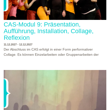
CAS-Modul 9: Präsentation,
Aufführung, Installation, Collage,
Reflexion
11.12.2027 - 12.12.2027
Der Abschluss im CAS erfolgt in einer Form performativer
Collage. Es können Einzelarbeiten oder Gruppenarbeiten der
Studierenden gezeigt werden. Studierende und Zuschauende
sind eingeladen Ergebnisse Prozesse und Formate aus dem
Ausbildungsprogramm zu erleben. Die Studierenden des
Programms gestalten mit Ihrer Form Raum und Zeit von Objekt
oder Präsentation. Wir freuen uns über Begegnungen und
WO?
THEATERWERKSTATT HEIDELBERG
Gespräche an der performativen Collage.
WANN?
11.12.2027 - 12.12.2027, 10:00 - 17:00 UHR