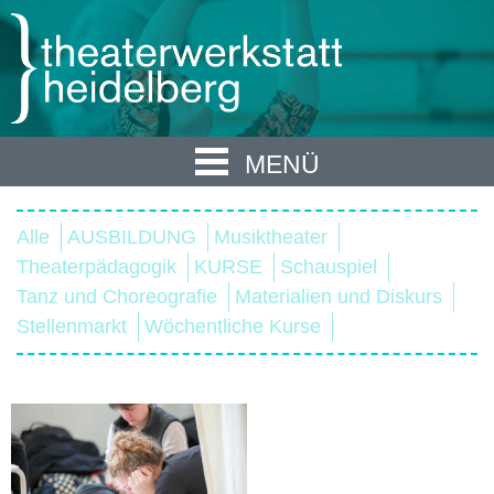
MENÜ
Alle
AUSBILDUNG
Musiktheater
Theaterpädagogik
KURSE
Schauspiel
Tanz und Choreografie
Materialien und Diskurs
Stellenmarkt
Wöchentliche Kurse