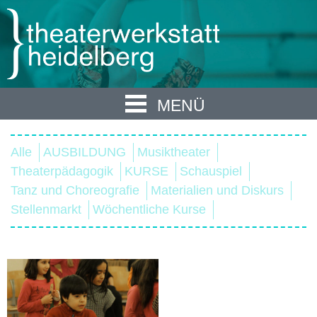
MENÜ
Alle
AUSBILDUNG
Musiktheater
Theaterpädagogik
KURSE
Schauspiel
Tanz und Choreografie
Materialien und Diskurs
Stellenmarkt
Wöchentliche Kurse