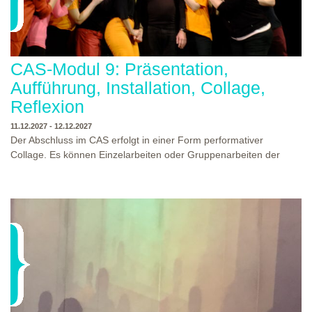
CAS-Modul 9: Präsentation,
Aufführung, Installation, Collage,
Reflexion
11.12.2027 - 12.12.2027
Der Abschluss im CAS erfolgt in einer Form performativer
Collage. Es können Einzelarbeiten oder Gruppenarbeiten der
Studierenden gezeigt werden. Studierende und Zuschauende
sind eingeladen Ergebnisse Prozesse und Formate aus dem
Ausbildungsprogramm zu erleben. Die Studierenden des
Programms gestalten mit Ihrer Form Raum und Zeit von Objekt
oder Präsentation. Wir freuen uns über Begegnungen und
WO?
THEATERWERKSTATT HEIDELBERG
Gespräche an der performativen Collage.
WANN?
11.12.2027 - 12.12.2027, 10:00 - 17:00 UHR