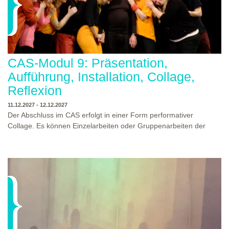
CAS-Modul 9: Präsentation,
Aufführung, Installation, Collage,
Reflexion
11.12.2027 - 12.12.2027
Der Abschluss im CAS erfolgt in einer Form performativer
Collage. Es können Einzelarbeiten oder Gruppenarbeiten der
Studierenden gezeigt werden. Studierende und Zuschauende
sind eingeladen Ergebnisse Prozesse und Formate aus dem
Ausbildungsprogramm zu erleben. Die Studierenden des
Programms gestalten mit Ihrer Form Raum und Zeit von Objekt
oder Präsentation. Wir freuen uns über Begegnungen und
WO?
THEATERWERKSTATT HEIDELBERG
Gespräche an der performativen Collage.
WANN?
11.12.2027 - 12.12.2027, 10:00 - 17:00 UHR