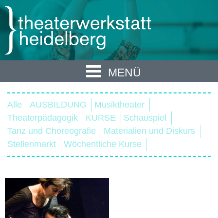
MENÜ
Alle
AUSBILDUNG
Musiktheater
Theaterpädagogik
KURSE
Schauspiel
Tanz und Choreografie
Materialien und Diskurs
Stellenmarkt
Wöchentliche Kurse