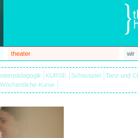
theater
wir
eaterpädagogik
KURSE
Schauspiel
Tanz und C
Wöchentliche Kurse