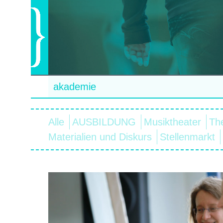
akademie
Alle
AUSBILDUNG
Musiktheater
Th
Materialien und Diskurs
Stellenmarkt