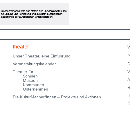
eingeschränkte Parkmöglichkeiten in der
Klingenteichstraße verfügen. Hinweise über
Parkmöglichkeiten findest Du hier:
f
Parkmöglichkeiten_TWHD
Leider ist der Theatersaal im
1. Stock nicht barrierefrei über eine Treppe erreichbar!
Kartenreservierung siehe weiter oben!
theater
w
Unser Theater, eine Einführung
P
Veranstaltungskalender
D
Theater für …
V
Schulen
A
Museen
Kommunen
R
Unternehmen
H
Die KulturMacher*innen – Projekte und Aktionen
K