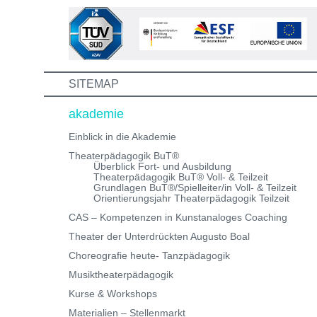
Weiterbildungen und erhalte eine Einladung zum
Informations- und Aufnahmeworkshop. Bei Fragen,
schreibe uns einfach eine Mail an:
info@theaterwerkstatt-heidelberg.de Wir freuen uns au
dich!
SITEMAP
akademie
Einblick in die Akademie
Theaterpädagogik BuT®
Überblick Fort- und Ausbildung
Theaterpädagogik BuT® Voll- & Teilzeit
Grundlagen BuT®/Spielleiter/in Voll- & Teilzeit
Orientierungsjahr Theaterpädagogik Teilzeit
CAS – Kompetenzen in Kunstanaloges Coaching
Theater der Unterdrückten Augusto Boal
Choreografie heute- Tanzpädagogik
Musiktheaterpädagogik
Kurse & Workshops
Materialien – Stellenmarkt