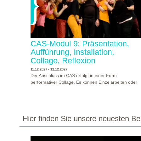
CAS-Modul 9: Präsentation,
Aufführung, Installation,
Collage, Reflexion
11.12.2027 - 12.12.2027
Der Abschluss im CAS erfolgt in einer Form
performativer Collage. Es können Einzelarbeiten oder
Gruppenarbeiten der Studierenden gezeigt werden.
Studierende und Zuschauende sind eingeladen
Ergebnisse Prozesse und Formate aus dem
Ausbildungsprogramm zu erleben. Die Studierenden d
Programms gestalten mit Ihrer Form Raum und Zeit vo
WO?
THEATERWERKSTATT HEIDELBERG
Hier finden Sie unsere neuesten Bei
Objekt oder Präsentation. Wir freuen uns über
WANN?
11.12.2027 - 12.12.2027, 10:00 - 17:00 UHR
Begegnungen und Gespräche an der performativen