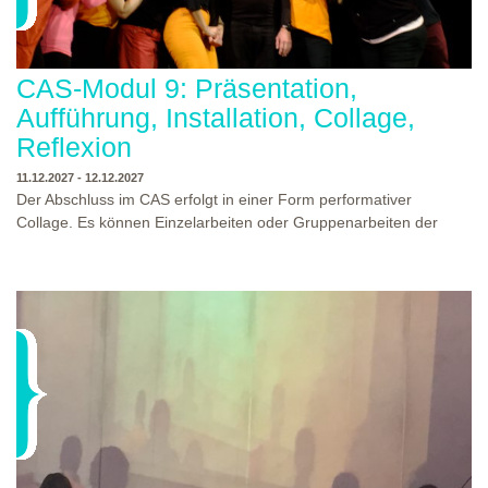
CAS-Modul 9: Präsentation,
Aufführung, Installation, Collage,
Reflexion
11.12.2027 - 12.12.2027
Der Abschluss im CAS erfolgt in einer Form performativer
Collage. Es können Einzelarbeiten oder Gruppenarbeiten der
Studierenden gezeigt werden. Studierende und Zuschauende
sind eingeladen Ergebnisse Prozesse und Formate aus dem
Ausbildungsprogramm zu erleben. Die Studierenden des
Programms gestalten mit Ihrer Form Raum und Zeit von Objekt
oder Präsentation. Wir freuen uns über Begegnungen und
WO?
THEATERWERKSTATT HEIDELBERG
Gespräche an der performativen Collage.
WANN?
11.12.2027 - 12.12.2027, 10:00 - 17:00 UHR