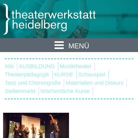
MENÜ
Alle
AUSBILDUNG
Musiktheater
Theaterpädagogik
KURSE
Schauspiel
Tanz und Choreografie
Materialien und Diskurs
Stellenmarkt
Wöchentliche Kurse