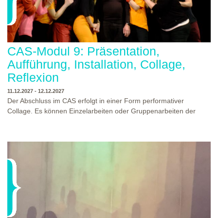
CAS-Modul 9: Präsentation,
Aufführung, Installation, Collage,
Reflexion
11.12.2027 - 12.12.2027
Der Abschluss im CAS erfolgt in einer Form performativer
Collage. Es können Einzelarbeiten oder Gruppenarbeiten der
Studierenden gezeigt werden. Studierende und Zuschauende
sind eingeladen Ergebnisse Prozesse und Formate aus dem
Ausbildungsprogramm zu erleben. Die Studierenden des
Programms gestalten mit Ihrer Form Raum und Zeit von Objekt
oder Präsentation. Wir freuen uns über Begegnungen und
WO?
THEATERWERKSTATT HEIDELBERG
Gespräche an der performativen Collage.
WANN?
11.12.2027 - 12.12.2027, 10:00 - 17:00 UHR