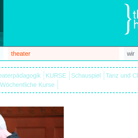
theater
wir
eaterpädagogik
KURSE
Schauspiel
Tanz und C
Wöchentliche Kurse