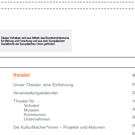
en
in Ausbildung und freuen uns, im Rahmen des
Klingenteichfestival unsere Werkschau zu zeigen. Eine
ne
Einladung zum Erinnern, Mitfühlen und Fragenstellen:
Was gibt dir Halt? Bitte beachte, dass wir nur über
eingeschränkte Parkmöglichkeiten in der
Klingenteichstraße verfügen. Hinweise über
Parkmöglichkeiten findest Du hier:
f
Parkmöglichkeiten_TWHD
Leider ist der Theatersaal im
1. Stock nicht barrierefrei über eine Treppe erreichbar!
Kartenreservierung siehe weiter oben!
theater
w
Unser Theater, eine Einführung
P
Veranstaltungskalender
D
Theater für …
V
Schulen
A
Museen
Kommunen
R
Unternehmen
H
Die KulturMacher*innen – Projekte und Aktionen
K