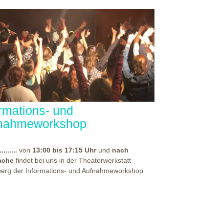
ormations- und
nahmeworkshop
.........
von
13:00 bis 17:15 Uhr
und
nach
ache
findet bei uns in der Theaterwerkstatt
berg der Informations- und Aufnahmeworkshop
für alle, die sich auf eine unserer
rpädagogischen Aus- und Weiterbildungen
en haben. Bei diesem Workshop, spürst du die
häre unseres Hauses und erhältst vor allem