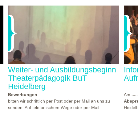
Weiter- und Ausbildungsbeginn
Inf
Theaterpädagogik BuT
Auf
Heidelberg
Bewerbungen
Am
.....
bitten wir schriftlich per Post oder per Mail an uns zu
Abspr
senden. Auf telefonischem Wege oder per Mail
Heidel
beantworten wir gern Ihre Fragen. Den Termin für einen
statt, 
der nächsten Kennlern- und Aufnahmeworkshops finden
Theate
Sie
hier...
beworb
es
Beginn der Weiter- und Ausbildungen "Theaterpädagogik
Atmosp