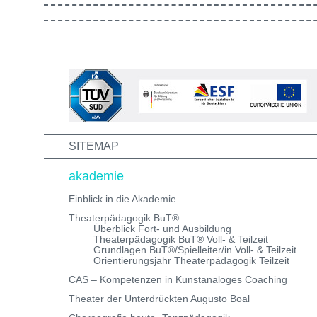
gestaltet ist. Außerdem lernst du andere Bewerber:inn
kennen, mit denen du in Zukunft vielleicht gemeinsam
die Aus-/Weiterbildung machst. Bewirb dich jetzt auf ei
unserer Theaterpädagogischen Aus- und
Weiterbildungen und erhalte eine Einladung zum
Informations- und Aufnahmeworkshop. Bei Fragen,
schreibe uns einfach eine Mail an:
info@theaterwerkstatt-heidelberg.de Wir freuen uns au
dich!
SITEMAP
akademie
Einblick in die Akademie
Theaterpädagogik BuT®
Überblick Fort- und Ausbildung
Theaterpädagogik BuT® Voll- & Teilzeit
Grundlagen BuT®/Spielleiter/in Voll- & Teilzeit
Orientierungsjahr Theaterpädagogik Teilzeit
CAS – Kompetenzen in Kunstanaloges Coaching
Theater der Unterdrückten Augusto Boal