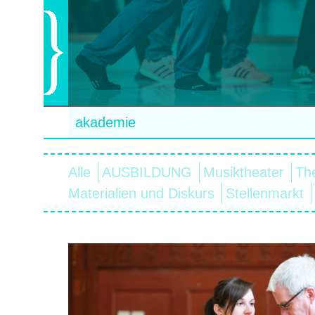
akademie
Alle
AUSBILDUNG
Musiktheater
Th
Materialien und Diskurs
Stellenmarkt