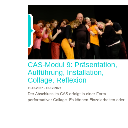
CAS-Modul 9: Präsentation,
Aufführung, Installation,
Collage, Reflexion
11.12.2027 - 12.12.2027
Der Abschluss im CAS erfolgt in einer Form
performativer Collage. Es können Einzelarbeiten oder
Gruppenarbeiten der Studierenden gezeigt werden.
Studierende und Zuschauende sind eingeladen
Ergebnisse Prozesse und Formate aus dem
Ausbildungsprogramm zu erleben. Die Studierenden d