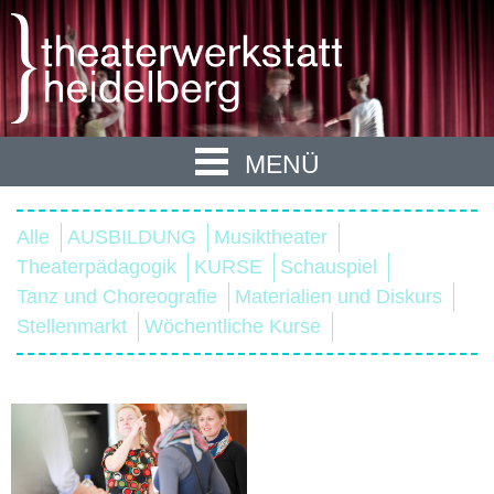
MENÜ
Alle
AUSBILDUNG
Musiktheater
Theaterpädagogik
KURSE
Schauspiel
Tanz und Choreografie
Materialien und Diskurs
Stellenmarkt
Wöchentliche Kurse