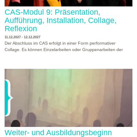
CAS-Modul 9: Präsentation,
Aufführung, Installation, Collage,
Reflexion
11.12.2027 - 12.12.2027
Der Abschluss im CAS erfolgt in einer Form performativer
Collage. Es können Einzelarbeiten oder Gruppenarbeiten der
Studierenden gezeigt werden. Studierende und Zuschauende
sind eingeladen Ergebnisse Prozesse und Formate aus dem
Ausbildungsprogramm zu erleben. Die Studierenden des
Programms gestalten mit Ihrer Form Raum und Zeit von Objekt
oder Präsentation. Wir freuen uns über Begegnungen und
WO?
THEATERWERKSTATT HEIDELBERG
Gespräche an der performativen Collage.
WANN?
11.12.2027 - 12.12.2027, 10:00 - 17:00 UHR
Weiter- und Ausbildungsbeginn