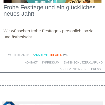
Schwerpunkten und legte damit einen starken Grundstein für die
Frohe Festtage und ein glückliches
kommenden Module. Günther wünscht allen weiteren
neues Jahr!
Dozierenden viel Freude bei ihren Modulen sowie eine ebenso
bereichernde Zusammenarbeit mit dieser engagierten Gruppe.
Wir wünschen frohe Festtage - persönlich, sozial
und ästhetisch!
WEITERE ARTIKEL:
AKADEMIE
THEATER
WIR
KONTAKT
IMPRESSUM
DATENSCHUTZERKLÄRUNG
ABSOLVENT*INNEN
PRESSE