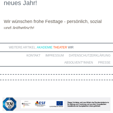
neues Jahr!
Dozierenden viel Freude bei ihren Modulen sowie eine ebenso
bereichernde Zusammenarbeit mit dieser engagierten Gruppe.
Wir wünschen frohe Festtage - persönlich, sozial
und ästhetisch!
WEITERE ARTIKEL:
AKADEMIE
THEATER
WIR
KONTAKT
IMPRESSUM
DATENSCHUTZERKLÄRUNG
ABSOLVENT*INNEN
PRESSE