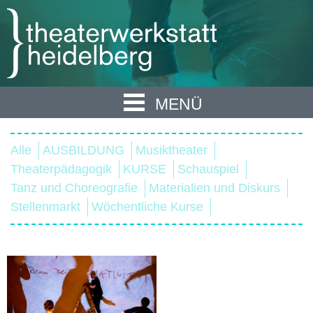
MENÜ
Alle
AUSBILDUNG
Musiktheater
Theaterpädagogik
KURSE
Schauspiel
Tanz und Choreografie
Materialien und Diskurs
Stellenmarkt
Wöchentliche Kurse