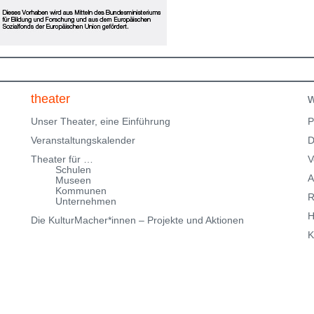
Klingenteichstraße verfügen. Hinweise über
Parkmöglichkeiten findest Du hier:
f
Parkmöglichkeiten_TWHD
Leider ist der Theatersaal im
1. Stock nicht barrierefrei über eine Treppe erreichbar!
Kartenreservierung siehe weiter oben!
theater
w
Unser Theater, eine Einführung
P
Veranstaltungskalender
D
Theater für …
V
Schulen
A
Museen
Kommunen
R
Unternehmen
H
Die KulturMacher*innen – Projekte und Aktionen
K