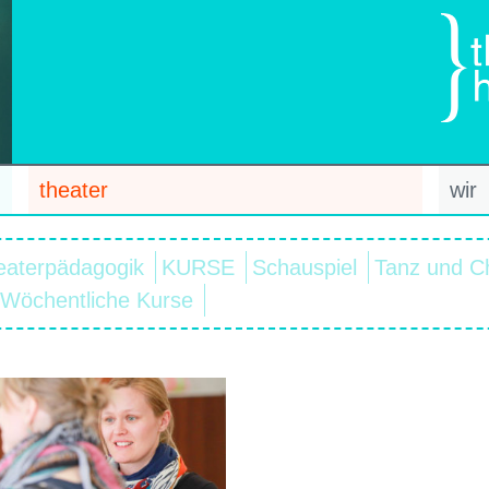
theater
wir
eaterpädagogik
KURSE
Schauspiel
Tanz und C
Wöchentliche Kurse