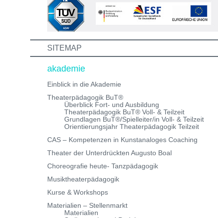
Informations- und Aufnahmeworkshop. Bei Fragen,
schreibe uns einfach eine Mail an:
info@theaterwerkstatt-heidelberg.de Wir freuen uns au
dich!
SITEMAP
akademie
Einblick in die Akademie
Theaterpädagogik BuT®
Überblick Fort- und Ausbildung
Theaterpädagogik BuT® Voll- & Teilzeit
Grundlagen BuT®/Spielleiter/in Voll- & Teilzeit
Orientierungsjahr Theaterpädagogik Teilzeit
CAS – Kompetenzen in Kunstanaloges Coaching
Theater der Unterdrückten Augusto Boal
Choreografie heute- Tanzpädagogik
Musiktheaterpädagogik
Kurse & Workshops
Materialien – Stellenmarkt
Materialien