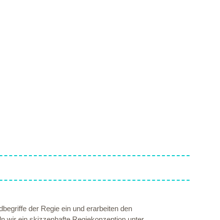
dbegriffe der Regie ein und erarbeiten den
n wir ein skizzenhafte Regiekonzeption unter