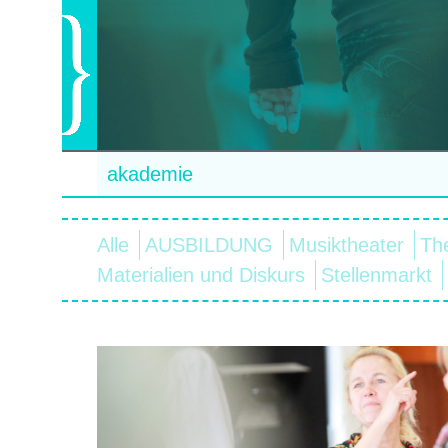
akademie
Alle
AUSBILDUNG
Musiktheater
Th
Materialien und Diskurs
Stellenmarkt