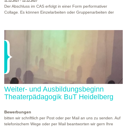
11.12.2027 - 12.12.2027
Der Abschluss im CAS erfolgt in einer Form performativer
Collage. Es können Einzelarbeiten oder Gruppenarbeiten der
Studierenden gezeigt werden. Studierende und Zuschauende
sind eingeladen Ergebnisse Prozesse und Formate aus dem
Ausbildungsprogramm zu erleben. Die Studierenden des
Programms gestalten mit Ihrer Form Raum und Zeit von Objekt
oder Präsentation. Wir freuen uns über Begegnungen und
WO?
THEATERWERKSTATT HEIDELBERG
Gespräche an der performativen Collage.
WANN?
11.12.2027 - 12.12.2027, 10:00 - 17:00 UHR
Weiter- und Ausbildungsbeginn
Theaterpädagogik BuT Heidelberg
Bewerbungen
bitten wir schriftlich per Post oder per Mail an uns zu senden. Auf
telefonischem Wege oder per Mail beantworten wir gern Ihre