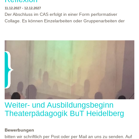
11.12.2027 - 12.12.2027
Der Abschluss im CAS erfolgt in einer Form performativer
Collage. Es können Einzelarbeiten oder Gruppenarbeiten der
Studierenden gezeigt werden. Studierende und Zuschauende
sind eingeladen Ergebnisse Prozesse und Formate aus dem
Ausbildungsprogramm zu erleben. Die Studierenden des
Programms gestalten mit Ihrer Form Raum und Zeit von Objekt
oder Präsentation. Wir freuen uns über Begegnungen und
WO?
THEATERWERKSTATT HEIDELBERG
Gespräche an der performativen Collage.
WANN?
11.12.2027 - 12.12.2027, 10:00 - 17:00 UHR
Weiter- und Ausbildungsbeginn
Theaterpädagogik BuT Heidelberg
Bewerbungen
bitten wir schriftlich per Post oder per Mail an uns zu senden. Auf