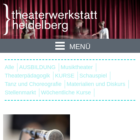
MENÜ
Alle
AUSBILDUNG
Musiktheater
Theaterpädagogik
KURSE
Schauspiel
Tanz und Choreografie
Materialien und Diskurs
Stellenmarkt
Wöchentliche Kurse