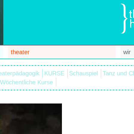
theater
wir
eaterpädagogik
KURSE
Schauspiel
Tanz und C
Wöchentliche Kurse