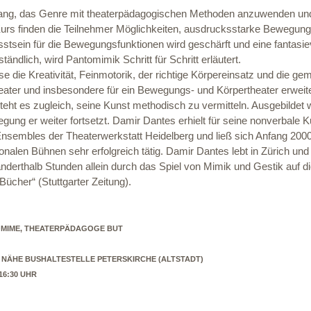
ugang, das Genre mit theaterpädagogischen Methoden anzuwenden und t
Kurs finden die Teilnehmer Möglichkeiten, ausdrucksstarke Bewegung
stsein für die Bewegungsfunktionen wird geschärft und eine fantasie
tändlich, wird Pantomimik Schritt für Schritt erläutert.
e die Kreativität, Feinmotorik, der richtige Körpereinsatz und die g
 Theater und insbesondere für ein Bewegungs- und Körpertheater erwei
eht es zugleich, seine Kunst methodisch zu vermitteln. Ausgebildet 
gung er weiter fortsetzt. Damir Dantes erhielt für seine nonverbale K
nsembles der Theaterwerkstatt Heidelberg und ließ sich Anfang 2000
onalen Bühnen sehr erfolgreich tätig. Damir Dantes lebt in Zürich und 
 anderthalb Stunden allein durch das Spiel von Mimik und Gestik auf d
cher“ (Stuttgarter Zeitung).
TOMIME, THEATERPÄDAGOGE BUT
 NÄHE BUSHALTESTELLE PETERSKIRCHE (ALTSTADT)
– 16:30 UHR