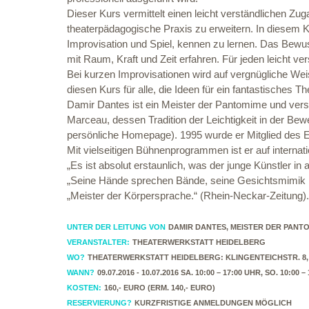
Dieser Kurs vermittelt einen leicht verständlichen Z
theaterpädagogische Praxis zu erweitern. In diesem 
Improvisation und Spiel, kennen zu lernen. Das Bewus
mit Raum, Kraft und Zeit erfahren. Für jeden leicht vers
Bei kurzen Improvisationen wird auf vergnügliche Weis
diesen Kurs für alle, die Ideen für ein fantastisches
Damir Dantes ist ein Meister der Pantomime und verst
Marceau, dessen Tradition der Leichtigkeit in der Bewe
persönliche Homepage). 1995 wurde er Mitglied des E
Mit vielseitigen Bühnenprogrammen ist er auf internati
„Es ist absolut erstaunlich, was der junge Künstler in
„Seine Hände sprechen Bände, seine Gesichtsmimik Bü
„Meister der Körpersprache.“ (Rhein-Neckar-Zeitung).
UNTER DER LEITUNG VON
DAMIR DANTES, MEISTER DER PAN
VERANSTALTER:
THEATERWERKSTATT HEIDELBERG
WO?
THEATERWERKSTATT HEIDELBERG: KLINGENTEICHSTR. 8,
WANN?
09.07.2016 - 10.07.2016 SA. 10:00 – 17:00 UHR, SO. 10:00 
KOSTEN:
160,- EURO (ERM. 140,- EURO)
RESERVIERUNG?
KURZFRISTIGE ANMELDUNGEN MÖGLICH