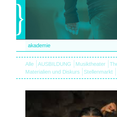
akademie
Alle
AUSBILDUNG
Musiktheater
Th
Materialien und Diskurs
Stellenmarkt