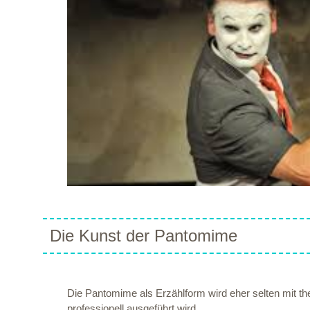
Die Kunst der Pantomime
Die Pantomime als Erzählform wird eher selten mit th
professionell ausgeführt wird.