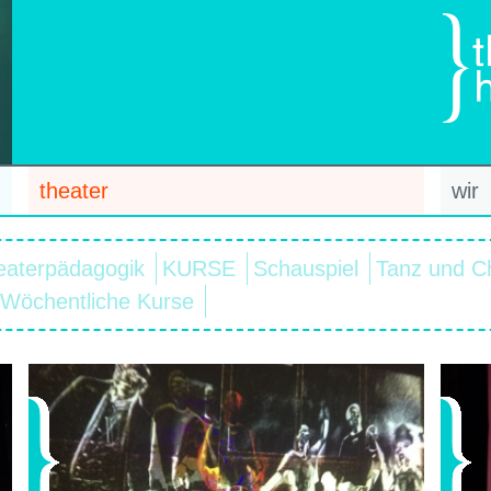
theater
wir
eaterpädagogik
KURSE
Schauspiel
Tanz und C
Wöchentliche Kurse