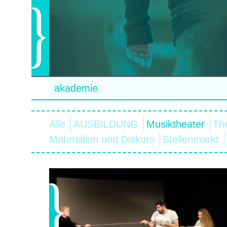
akademie
Alle
AUSBILDUNG
Musiktheater
Th
Materialien und Diskurs
Stellenmarkt