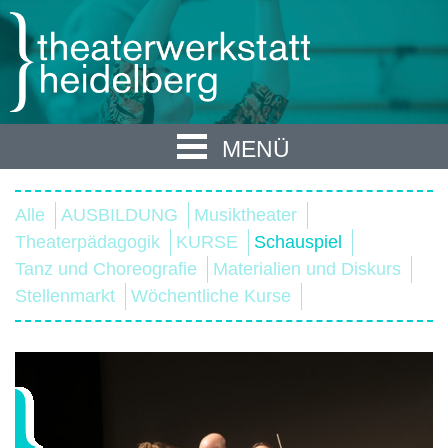
MENÜ
Alle
AUSBILDUNG
Musiktheater
Theaterpädagogik
KURSE
Schauspiel
Tanz und Choreografie
Materialien und Diskurs
Stellenmarkt
Wöchentliche Kurse