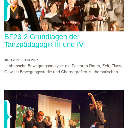
Lieblingsbesetzung/besetzungen heraus um sie exemplarisch
praktisch umzusetzen.
BF23-2 Grundlagen der
Tanzpädagogik III und IV
30.03.2027 - 03.04.2027
Labansche Bewegungsanalyse: die Faktoren Raum, Zeit, Fluss,
Gewicht Bewegungsstudie und Choreografien zu thematischen
Aspekten. Achtung: Am Samstag, den 03.11.2018 finden bereits
zwei Präsentationen statt.
WO?
THEATERWERKSTATT HEIDELBERG: KLINGENTEICHSTR. 8, NÄHE
BUSHALTESTELLE PETERSKIRCHE (ALTSTADT)
WANN?
30.03.2027 - 03.04.2027 DI.-DO.10:00-17:00, FR.10.00-21.00, SA. 10.00-
16.30