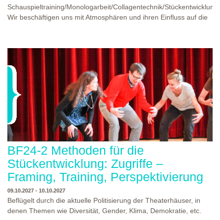
Schauspieltraining/Monologarbeit/Collagentechnik/Stückentwicklung
Wir beschäftigen uns mit Atmosphären und ihren Einfluss auf die
Situation und auf die Handlung, Einfluss von Temperatur und
Stimmung auf Alltagshandlungen, wir werden eine Technik zum
selbstgeschriebenen Monolog erproben und werden die neuen
Schauspielübungen innerhalb des entstandenen Materials
anwenden und die Monologe inszenatorisch umsetzen.
WANN?
12.06.2027 - 13.06.2027 SA. 10:00 - 17:00 UND SO. 10:00 - 16:30
BF24-2 Methoden für die
Stückentwicklung: Zugriffe –
Framing, Training, Perspektivierung
09.10.2027 - 10.10.2027
Beflügelt durch die aktuelle Politisierung der Theaterhäuser, in
denen Themen wie Diversität, Gender, Klima, Demokratie, etc.